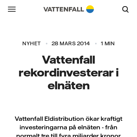
Skip to content
Gå till huvudnavigeringen
Gå till sidfoten
Gå till huvudnavigeringen
NYHET
28 MARS 2014
1 MIN
Vattenfall
rekordinvesterar i
elnäten
Vattenfall Eldistribution ökar kraftigt
investeringarna på elnäten - från
normalt tre till fyra miljarder kronor