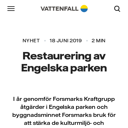
Skip to content
Gå till huvudnavigeringen
Gå till sidfoten
Gå till huvudnavigeringen
NYHET
18 JUNI 2019
2 MIN
Restaurering av
Engelska parken
I år genomför Forsmarks Kraftgrupp
åtgärder i Engelska parken och
byggnadsminnet Forsmarks bruk för
att stärka de kulturmiljö- och