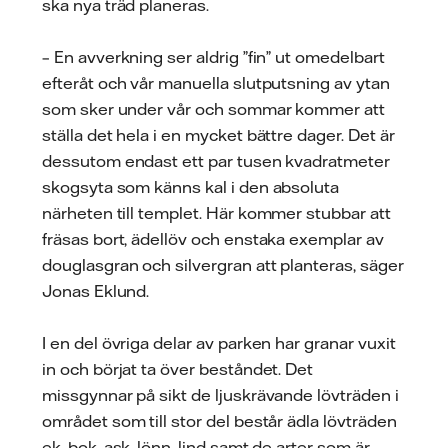
ska nya träd planeras.
– En avverkning ser aldrig ”fin” ut omedelbart
efteråt och vår manuella slutputsning av ytan
som sker under vår och sommar kommer att
ställa det hela i en mycket bättre dager. Det är
dessutom endast ett par tusen kvadratmeter
skogsyta som känns kal i den absoluta
närheten till templet. Här kommer stubbar att
fräsas bort, ädellöv och enstaka exemplar av
douglasgran och silvergran att planteras, säger
Jonas Eklund.
I en del övriga delar av parken har granar vuxit
in och börjat ta över beståndet. Det
missgynnar på sikt de ljuskrävande lövträden i
området som till stor del består ädla lövträden
ek, bok, ask, lönn, lind samt de arter som är