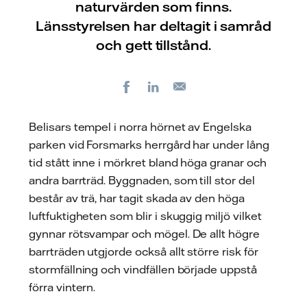
naturvärden som finns.
Länsstyrelsen har deltagit i samråd
och gett tillstånd.
Facebook
LinkedIn
E-
post
Belisars tempel i norra hörnet av Engelska
parken vid Forsmarks herrgård har under lång
tid stått inne i mörkret bland höga granar och
andra barrträd. Byggnaden, som till stor del
består av trä, har tagit skada av den höga
luftfuktigheten som blir i skuggig miljö vilket
gynnar rötsvampar och mögel. De allt högre
barrträden utgjorde också allt större risk för
stormfällning och vindfällen började uppstå
förra vintern.