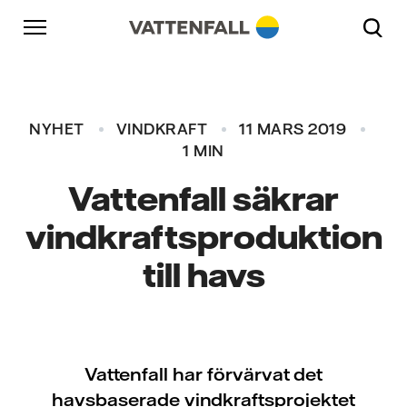
Skip to content
Gå till huvudnavigeringen
Gå till sidfoten
Gå till huvudnavigeringen
NYHET
VINDKRAFT
11 MARS 2019
1 MIN
Vattenfall säkrar
vindkraftsproduktion
till havs
Vattenfall har förvärvat det
havsbaserade vindkraftsprojektet