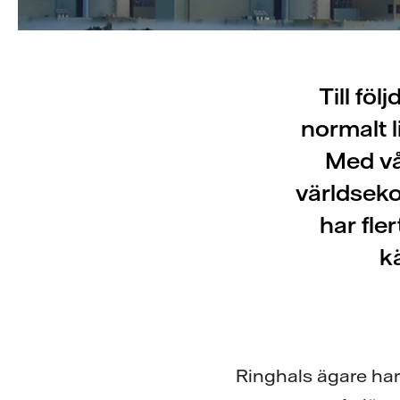
Till fö
normalt l
Med vå
världseko
har fle
k
Ringhals ägare har 