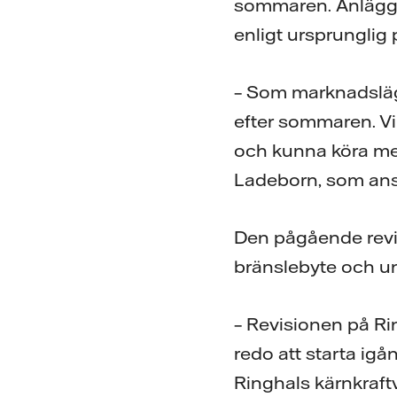
sommaren. Anläggni
enligt ursprunglig 
– Som marknadsläget
efter sommaren. Vi 
och kunna köra med
Ladeborn, som ansva
Den pågående revi
bränslebyte och u
– Revisionen på Ri
redo att starta igå
Ringhals kärnkraftv