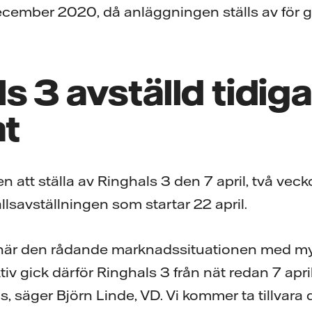
ember 2020, då anläggningen ställs av för go
s 3 avställd tidig
at
en att ställa av Ringhals 3 den 7 april, två veck
lsavställningen som startar 22 april.
här den rådande marknadssituationen med myck
tiv gick därför Ringhals 3 från nät redan 7 april
s, säger Björn Linde, VD. Vi kommer ta tillvara 