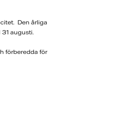
itet. Den årliga
l 31 augusti.
ch förberedda för