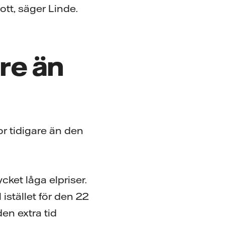
tt, säger Linde.
are än
or tidigare än den
et låga elpriser.
 istället för den 22
den extra tid