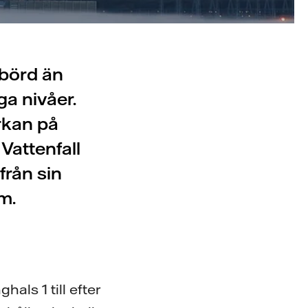
rbörd än
ga nivåer.
rkan på
Vattenfall
från sin
m.
als 1 till efter