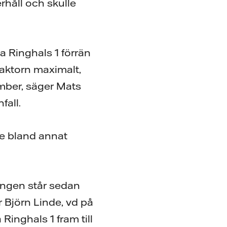
håll och skulle
a Ringhals 1 förrän
reaktorn maximalt,
ember, säger Mats
fall.
e bland annat
ingen står sedan
r Björn Linde, vd på
Ringhals 1 fram till