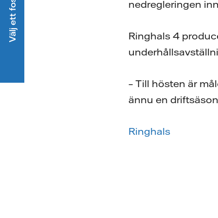
nedregleringen inn
Ringhals 4 produce
underhållsavställni
– Till hösten är må
ännu en driftsäson
Ringhals