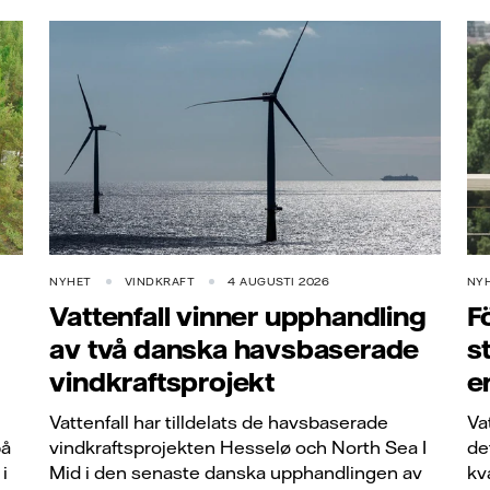
NYHET
VINDKRAFT
4 AUGUSTI 2026
NY
Vattenfall vinner upphandling
F
av två danska havsbaserade
s
vindkraftsprojekt
e
Vattenfall har tilldelats de havsbaserade
Va
på
vindkraftsprojekten Hesselø och North Sea I
de
i
Mid i den senaste danska upphandlingen av
kv