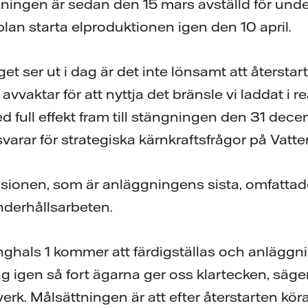
ngen är sedan den 15 mars avställd för under
plan starta elproduktionen igen den 10 april.
 ser ut i dag är det inte lönsamt att återstart
avvaktar för att nyttja det bränsle vi laddat i 
 full effekt fram till stängningen den 31 dec
rar för strategiska kärnkraftsfrågor på Vatten
sionen, som är anläggningens sista, omfattad
nderhållsarbeten.
nghals 1 kommer att färdigställas och anläggn
ng igen så fort ägarna ger oss klartecken, säge
erk. Målsättningen är att efter återstarten köra 