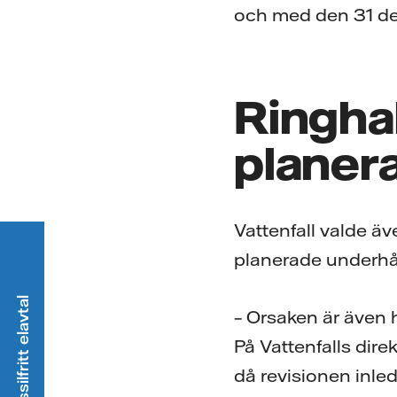
och med den 31 dec
Ringhal
planer
Vattenfall valde äv
planerade underhål
Välj ett fossilfritt elavtal
– Orsaken är även 
På Vattenfalls direk
då revisionen inled