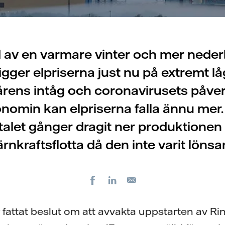
ljd av en varmare vinter och mer nede
igger elpriserna just nu på extremt lå
rens intåg och coronavirusets påve
nomin kan elpriserna falla ännu mer. 
rtalet gånger dragit ner produktionen 
ärnkraftsflotta då den inte varit lönsa
Facebook
LinkedIn
E-
post
fattat beslut om att avvakta uppstarten av Ringh