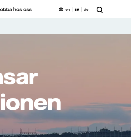
obba hos oss
en
sv
de
nsar
ktionen