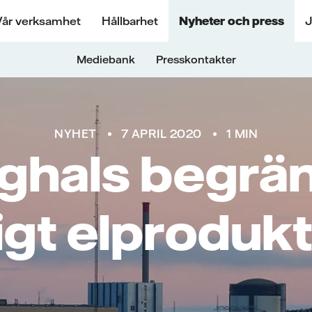
Vår verksamhet
Hållbarhet
Nyheter och press
J
Mediebank
Presskontakter
NYHET
7 APRIL 2020
1 MIN
ghals begrä
lligt elprodu