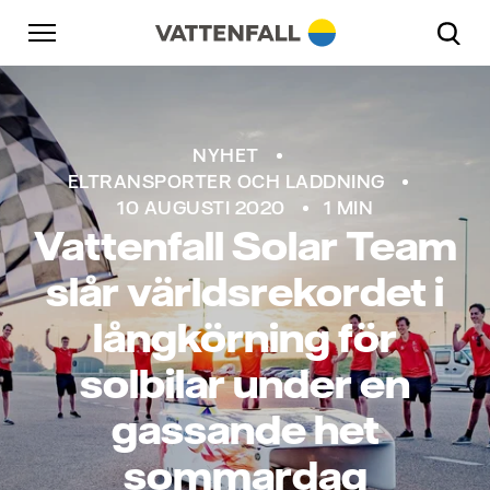
Skip to content
Gå till huvudnavigeringen
Gå till sidfoten
Gå till huvudnavigeringen
Foto: Hans-Peter van Velthoven
NYHET
ELTRANSPORTER OCH LADDNING
10 AUGUSTI 2020
1 MIN
Vattenfall Solar Team
slår världsrekordet i
långkörning för
solbilar under en
gassande het
sommardag