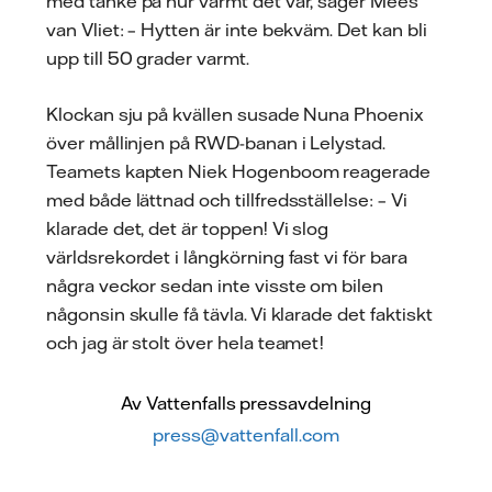
med tanke på hur varmt det var, säger Mees
van Vliet: – Hytten är inte bekväm. Det kan bli
upp till 50 grader varmt.
Klockan sju på kvällen susade Nuna Phoenix
över mållinjen på RWD-banan i Lelystad.
Teamets kapten Niek Hogenboom reagerade
med både lättnad och tillfredsställelse: – Vi
klarade det, det är toppen! Vi slog
världsrekordet i långkörning fast vi för bara
några veckor sedan inte visste om bilen
någonsin skulle få tävla. Vi klarade det faktiskt
och jag är stolt över hela teamet!
Av Vattenfalls pressavdelning
press@vattenfall.com