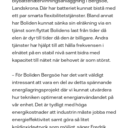
blybatteriåtervinningsanläggning i Bergsöe,
Landskrona. Där har batteriet kunnat bistå med
ett par smarta flexibilitetstjänster. Bland annat
har Boliden kunnat sänka sin elräkning via en
tjänst som flyttat Bolidens last från tider då
elen är dyr till tider då den är billigare. Andra
tjänster har hjälpt till att hålla frekvensen i
elnätet på en stabil nivå samt bidra med
kapacitet till nätet när behovet är som störst.
– För Boliden Bergsöe har det varit väldigt
intressant att vara en del av detta spännande
energilagringsprojekt där vi kunnat utvärdera
hur tekniken optimerat energianvändandet på
vår enhet. Det är tydligt med höga
energikostnader att industrin måste jobba med
energieffektivitet samt göra så litet
koldioxidavtryck som möjligt, säger Fredrik