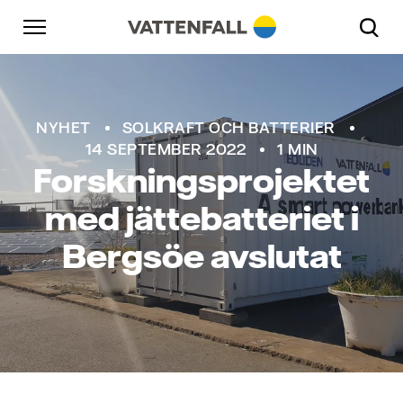
Skip to content
Gå till huvudnavigeringen
Gå till sidfoten
Gå till huvudnavigeringen
NYHET
SOLKRAFT OCH BATTERIER
14 SEPTEMBER 2022
1 MIN
Forskningsprojektet
med jättebatteriet i
Bergsöe avslutat