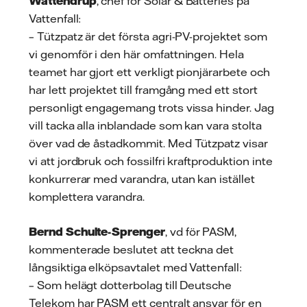
Wattendrup
, chef för Solar & Batteries på
Vattenfall:
– Tützpatz är det första agri-PV-projektet som
vi genomför i den här omfattningen. Hela
teamet har gjort ett verkligt pionjärarbete och
har lett projektet till framgång med ett stort
personligt engagemang trots vissa hinder. Jag
vill tacka alla inblandade som kan vara stolta
över vad de åstadkommit. Med Tützpatz visar
vi att jordbruk och fossilfri kraftproduktion inte
konkurrerar med varandra, utan kan istället
komplettera varandra.
Bernd Schulte-Sprenger
, vd för PASM,
kommenterade beslutet att teckna det
långsiktiga elköpsavtalet med Vattenfall:
– Som helägt dotterbolag till Deutsche
Telekom har PASM ett centralt ansvar för en