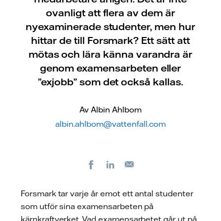
ovanligt att flera av dem är
nyexaminerade studenter, men hur
hittar de till Forsmark? Ett sätt att
mötas och lära känna varandra är
genom examensarbeten eller
”exjobb” som det också kallas.
Av Albin Ahlbom
albin.ahlbom@vattenfall.com
Facebook
LinkedIn
E-
post
Forsmark tar varje år emot ett antal studenter
som utför sina examensarbeten på
kärnkraftverket. Vad examensarbetet går ut på