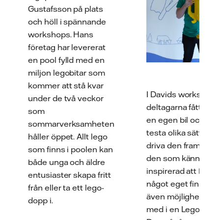
Gustafsson på plats
och höll i spännande
workshops. Hans
företag har levererat
en pool fylld med en
miljon legobitar som
kommer att stå kvar
I Davids workshop 
under de två veckor
deltagarna fått byg
som
en egen bil och se
sommarverksamheten
testa olika sätt att
håller öppet. Allt lego
driva den framåt. F
som finns i poolen kan
den som känner si
både unga och äldre
inspirerad att bygg
entusiaster skapa fritt
något eget finns de
från eller ta ett lego-
även möjlighet att 
dopp i.
med i en Lego-tävli