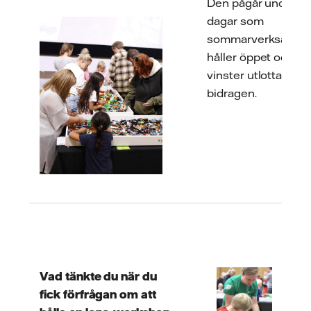
Den pågår under al
dagar som
sommarverksamhe
håller öppet och fin
vinster utlottas bla
bidragen.
Vad tänkte du när du
fick förfrågan om att