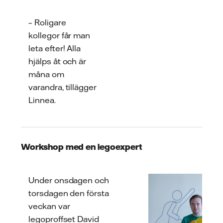
– Roligare
kollegor får man
leta efter! Alla
hjälps åt och är
måna om
varandra, tillägger
Linnea.
Workshop med en legoexp
ert
Under onsdagen och
torsdagen den första
veckan var
legoproffset David