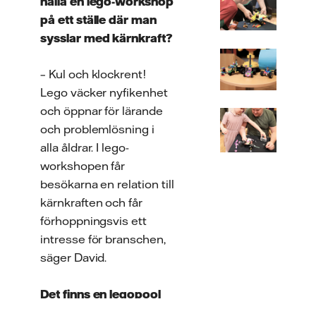
hålla en lego-workshop
på ett ställe där man
sysslar med kärnkraft?
­– Kul och klockrent!
Lego väcker nyfikenhet
och öppnar för lärande
och problemlösning i
alla åldrar. I lego-
workshopen får
besökarna en relation till
kärnkraften och får
förhoppningsvis ett
intresse för branschen,
säger David.
Det finns en legopool
här i