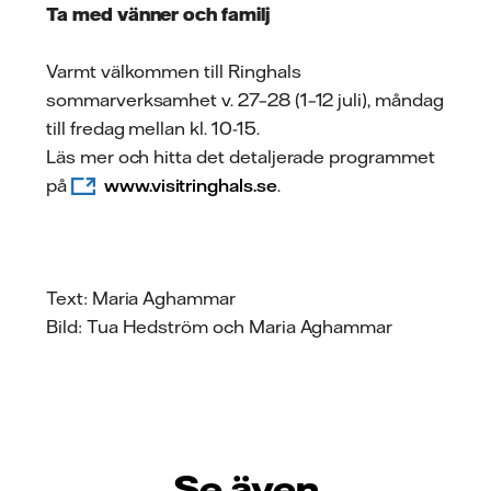
Ta med vänner och familj
sommarverksamheten.
Har du något likande
Varmt välkommen till Ringhals
hemma?
sommarverksamhet v. 27–28 (1–12 juli), måndag
till fredag mellan kl. 10-15.
– Nej, hemma får jag inte
Läs mer och hitta det detaljerade programmet
ha något lego… Men på
på
www.visitringhals.se
.
jobbet har jag som tur är
mängder av lego att
bygga och utforska med,
svarar David.
Text: Maria Aghammar
Bild: Tua Hedström och Maria Aghammar
Du jobbar med lego på
heltid. Vad tycker du är
mest roligt eller
spännande med ditt
arbete?
Se även