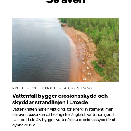
– Det bästa med jobbet
är variationen. Varje dag
upptäcker vi nya sätt att
använda lego för våra
kunder. Det kan till
exempel handla om
företagsevent,
teambyggande och att
använda lego som ett
kommunikationsverktyg,
berättar David.
NYHET
VATTENKRAFT
4 AUGUSTI 2026
Vattenfall bygger erosionsskydd och
skyddar strandlinjen i Laxede
Vattenkraften har en viktig roll för energisystement, men
har även påverkan på biologisk mångfald i vattendragen. I
Laxede i Lule älv bygger Vattenfall nu erosionsskydd för att
gynna djur- o...