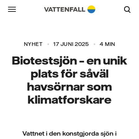
Skip to content
Gå till huvudnavigeringen
Gå till sidfoten
Gå till huvudnavigeringen
NYHET
17 JUNI 2025
4 MIN
Biotestsjön – en unik
plats för såväl
havsörnar som
klimatforskare
Vattnet i den konstgjorda sjön i