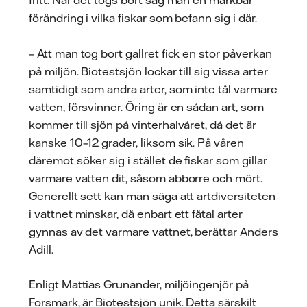
fritt. När det togs bort såg man en märkbar
förändring i vilka fiskar som befann sig i där.
– Att man tog bort gallret fick en stor påverkan
på miljön. Biotestsjön lockar till sig vissa arter
samtidigt som andra arter, som inte tål varmare
vatten, försvinner. Öring är en sådan art, som
kommer till sjön på vinterhalvåret, då det är
kanske 10–12 grader, liksom sik. På våren
däremot söker sig i stället de fiskar som gillar
varmare vatten dit, såsom abborre och mört.
Generellt sett kan man säga att artdiversiteten
i vattnet minskar, då enbart ett fåtal arter
gynnas av det varmare vattnet, berättar Anders
Adill.
Enligt Mattias Grunander, miljöingenjör på
Forsmark, är Biotestsjön unik. Detta särskilt