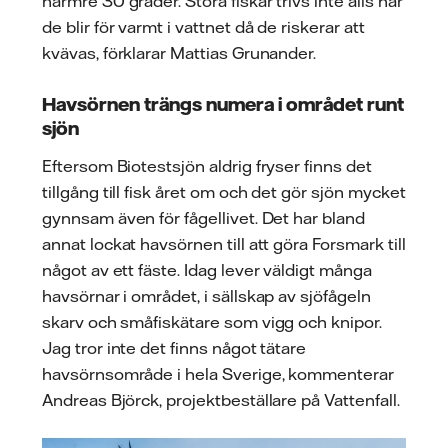
närmre 30 grader. Stora fiskar trivs inte alls när
de blir för varmt i vattnet då de riskerar att
kvävas, förklarar Mattias Grunander.
Havsörnen trängs numera i området runt
sjön
Eftersom Biotestsjön aldrig fryser finns det
tillgång till fisk året om och det gör sjön mycket
gynnsam även för fågellivet. Det har bland
annat lockat havsörnen till att göra Forsmark till
något av ett fäste. Idag lever väldigt många
havsörnar i området, i sällskap av sjöfågeln
skarv och småfiskätare som vigg och knipor.
Jag tror inte det finns något tätare
havsörnsområde i hela Sverige, kommenterar
Andreas Björck, projektbeställare på Vattenfall.