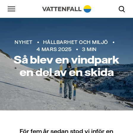
Skip to content
Gå till huvudnavigeringen
Gå till sidfoten
Gå till huvudnavigeringen
NYHET
HÅLLBARHET OCH MILJÖ
4 MARS 2025
3 MIN
Så blev en vindpark
en del av en skida
För fem år sedan stod vi inför en