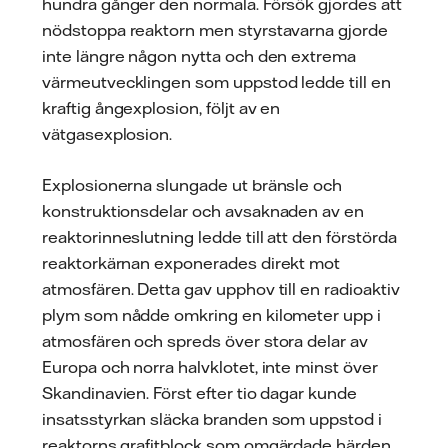
hundra gånger den normala. Försök gjordes att
nödstoppa reaktorn men styrstavarna gjorde
inte längre någon nytta och den extrema
värmeutvecklingen som uppstod ledde till en
kraftig ångexplosion, följt av en
vätgasexplosion.
Explosionerna slungade ut bränsle och
konstruktionsdelar och avsaknaden av en
reaktorinneslutning ledde till att den förstörda
reaktorkärnan exponerades direkt mot
atmosfären. Detta gav upphov till en radioaktiv
plym som nådde omkring en kilometer upp i
atmosfären och spreds över stora delar av
Europa och norra halvklotet, inte minst över
Skandinavien. Först efter tio dagar kunde
insatsstyrkan släcka branden som uppstod i
reaktorns grafitblock som omgärdade härden.