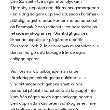
Den 28 april – två dagar efter olyckan i
Tjernobyl uppstod den där måndagsmorgonen
- en aldrig tidigare upplevd situation i Forsmark:
plötsligt registrerades kontaminerad personal
på Forsmark 2 och radioaktivitet noterades på
fel sida av skogränsen. Samtidigt gjordes
liknande upptäckter på gården utanför
Forsmark 1 och 2. Inledningsvis misstänkte alla
denna morgon, ett läckage från de egna
anläggningarna.
Vid Forsmark 3 påbörjade man under
förmiddagen mätningar av nuklider i alla
vindriktningar och ganska snart kunde
personal på plats konstatera att läckaget inte
kom från någon av de egna anläggningarna.
Den uppmätta aktiviteten vid skogränen inne
på kraftverket berodde nämligen på