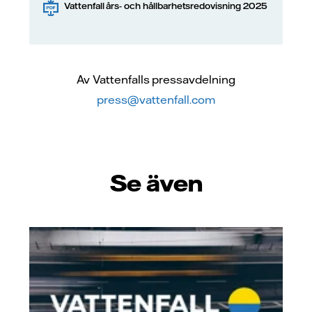
Vattenfall års- och hållbarhetsredovisning 2025
163
820
1039
2023
135
503
3338
2024
Av Vattenfalls pressavdelning
press@vattenfall.com
136
905
1970
2025
Se även