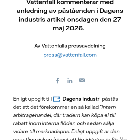
Vattenfall kommenterar med
anledning av påståenden i Dagens
industris artikel onsdagen den 27
maj 2026.
Av Vattenfalls pressavdelning
press@vattenfall.com
Facebook
LinkedIn
E-
post
Enligt uppgift till
Dagens industri
påstås
det att det förekommer en så kallad ”
intern
arbitragehandel, där tradern kan köpa el till
rabatt inom interna flöden och sedan sälja
vidare till marknadspris. Enligt uppgift är den
egentliga risken främst att likviditeten är för låg