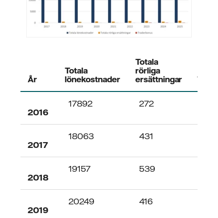
Totala
Totala
rörliga
År
lönekostnader
ersättningar
Trad
17892
272
25
2016
18063
431
24
2017
19157
539
26
2018
20249
416
38
2019