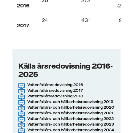
25
272
2016
-2600
24
431
9484
2017
26
539
1200
2018
38
416
14861
Källa årsredovisning 2016-
2019
2025
77
575
7716
2020
Vattenfall årsredovisning 2016
Vattenfall årsredovisning 2017
Vattenfall årsredovisning 2018
67
531
4801
Vattenfall års- och hållbarhetsredovisning 2019
2021
Vattenfall års- och hållbarhetsredovisning 2020
Vattenfall års- och hållbarhetsredovisning 2021
Vattenfall års- och hållbarhetsredovisning 2022
84
790
21
Vattenfall års- och hållbarhetsredovisning 2023
2022
Vattenfall års- och hållbarhetsredovisning 2024