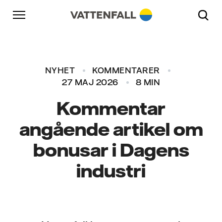
Skip to content
Gå till huvudnavigeringen
Gå till sidfoten
Gå till huvudnavigeringen
NYHET
KOMMENTARER
27 MAJ 2026
8 MIN
Kommentar
angående artikel om
bonusar i Dagens
industri