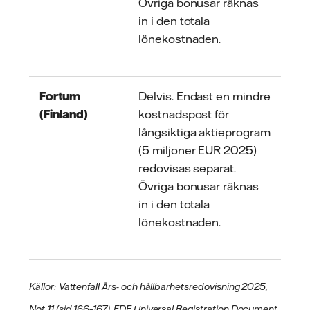
Övriga bonusar räknas
in i den totala
lönekostnaden.
Fortum
Delvis. Endast en mindre
(Finland)
kostnadspost för
långsiktiga aktieprogram
(5 miljoner EUR 2025)
redovisas separat.
Övriga bonusar räknas
in i den totala
lönekostnaden.
Källor: Vattenfall Års- och hållbarhetsredovisning 2025,
Not 11 (sid 166–167).
EDF Universal Registration Document