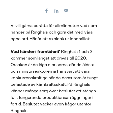
Facebook
LinkedIn
E-
post
Vi vill gärna berätta för allmänheten vad som
händer på Ringhals och göra det med våra
egna ord. Här är ett axplock ur innehållet:
Vad händer i framtiden?
Ringhals 1 och 2
kommer som längst att drivas till 2020.
Orsaken är de låga elpriserna, där de äldsta
och minsta reaktorerna har svårt att vara
konkurrenskraftiga när de dessutom är tungt
belastade av kärnkraftsskatt. På Ringhals
känner många sorg över beslutet att stänga
fullt fungerande produktionsanläggningar i
förtid. Beslutet väcker även frågor utanför
Ringhals.