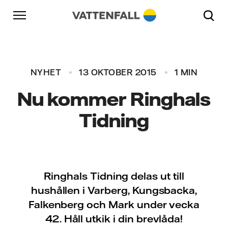
Skip to content
Gå till huvudnavigeringen
Gå till sidfoten
Gå till huvudnavigeringen
NYHET
13 OKTOBER 2015
1 MIN
Nu kommer Ringhals
Tidning
Ringhals Tidning delas ut till
hushållen i Varberg, Kungsbacka,
Falkenberg och Mark under vecka
42. Håll utkik i din brevlåda!