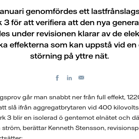
januari genomfördes ett lastfrånslag
3 för att verifiera att den nya gene
des under revisionen klarar av de ele
a effekterna som kan uppstå vid en 
störning på yttre nät.
Facebook
LinkedIn
E-
post
lagsprov går man snabbt ner från full effekt, 12
 slå ifrån aggregatbrytaren vid 400 kilovoltss
rk 3 blir en isolerad ö gentemot elnätet och 
å ström, berättar Kenneth Stensson, revisionsp
tsätter: