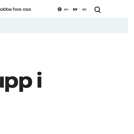
obba hos oss
en
sv
de
pp i