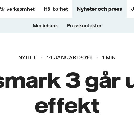
Vår verksamhet
Hållbarhet
Nyheter och press
J
Mediebank
Presskontakter
NYHET
14 JANUARI 2016
1 MIN
smark 3 går u
effekt