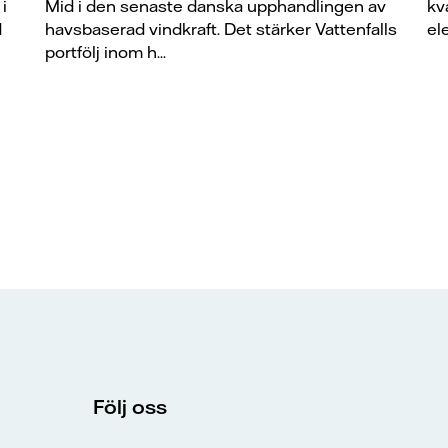
i
Mid i den senaste danska upphandlingen av
kv
d
havsbaserad vindkraft. Det stärker Vattenfalls
el
portfölj inom h...
Följ oss