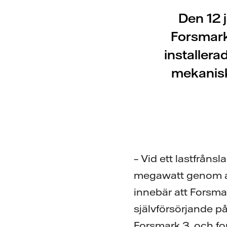
Den 12 
Forsmark 
installera
mekanisk
– Vid ett lastfråns
megawatt genom att
innebär att Forsma
självförsörjande p
Forsmark 3, och for