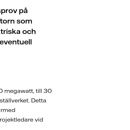
sprov på
ratorn som
ktriska och
eventuell
20 megawatt, till 30
tällverket. Detta
därmed
rojektledare vid