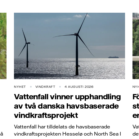
NYHET
VINDKRAFT
4 AUGUSTI 2026
NY
Vattenfall vinner upphandling
F
av två danska havsbaserade
s
vindkraftsprojekt
e
Vattenfall har tilldelats de havsbaserade
Va
på
vindkraftsprojekten Hesselø och North Sea I
de