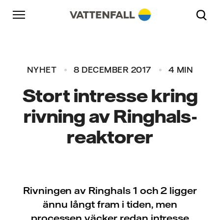
Skip to content
Gå till huvudnavigeringen
Gå till sidfoten
Gå till huvudnavigeringen
NYHET
8 DECEMBER 2017
4 MIN
Stort intresse kring
rivning av Ringhals-
reaktorer
Rivningen av Ringhals 1 och 2 ligger
ännu långt fram i tiden, men
processen väcker redan intresse