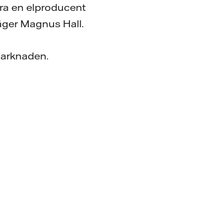
ara en elproducent
säger Magnus Hall.
marknaden.