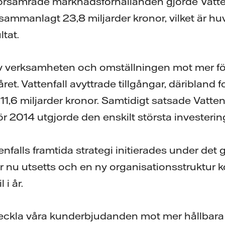
örsämrade marknadsförhållanden gjorde Vatte
ammanlagt 23,8 miljarder kronor, vilket är huv
ltat.
v verksamheten och omställningen mot mer fö
året. Vattenfall avyttrade tillgångar, däribland fo
,6 miljarder kronor. Samtidigt satsade Vattenfa
ör 2014 utgjorde den enskilt största investeri
nfalls framtida strategi initierades under det 
 nu utsetts och en ny organisationsstruktur 
 i år.
veckla våra kunderbjudanden mot mer hållbara 