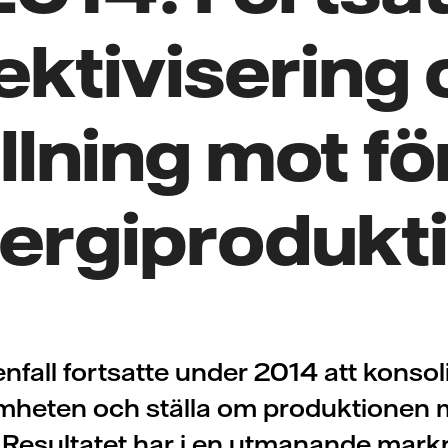
ektivisering
lning mot f
ergiprodukt
enfall fortsatte under 2014 att konsol
mheten och ställa om produktionen 
. Resultatet har i en utmanande mark