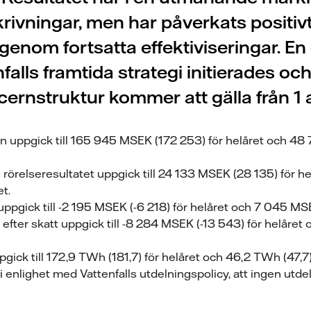
rivningar, men har påverkats positivt
genom fortsatta effektiviseringar. En
falls framtida strategi initierades oc
ernstruktur kommer att gälla från 1 a
 uppgick till 165 945 MSEK (172 253) för helåret och 48 
rörelseresultatet uppgick till 24 133 MSEK (28 135) för 
et.
uppgick till -2 195 MSEK (-6 218) för helåret och 7 045 MSE
 efter skatt uppgick till -8 284 MSEK (-13 543) för helåre
ick till 172,9 TWh (181,7) för helåret och 46,2 TWh (47,7) 
 i enlighet med Vattenfalls utdelningspolicy, att ingen utde