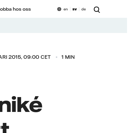
obba hos oss
en
sv
de
RI 2015, 09:00 CET
1 MIN
niké
t