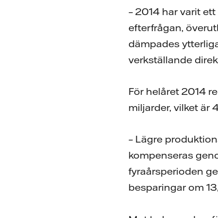
–
2014 har varit et
efterfrågan, överut
dämpades ytterliga
verkställande dire
För helåret 2014 re
miljarder, vilket är
–
Lägre produktion
kompenseras genom
fyraårsperioden ge
besparingar om 13,