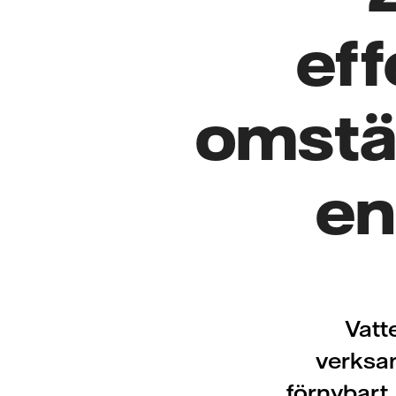
eff
omstäl
en
Vatt
verksa
förnybart