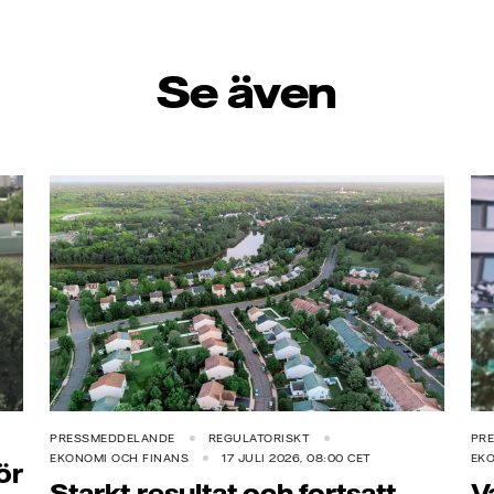
Se även
PRESSMEDDELANDE
REGULATORISKT
PR
EKONOMI OCH FINANS
17 JULI 2026, 08:00 CET
EKO
ör
Starkt resultat och fortsatt
V