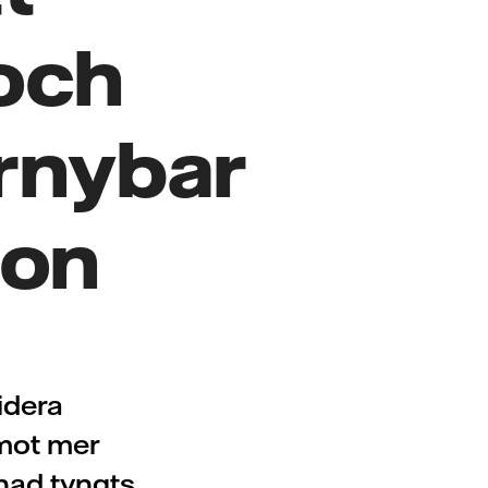
 och
örnybar
ion
idera
mot mer
nad tyngts