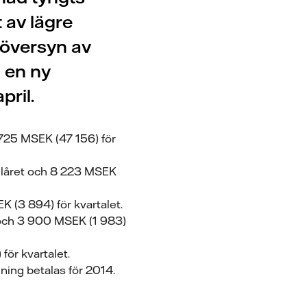
 av lägre
 översyn av
h en ny
pril.
725 MSEK (47 156) för
helåret och 8 223 MSEK
K (3 894) för kvartalet.
t och 3 900 MSEK (1 983)
för kvartalet.
lning betalas för 2014.