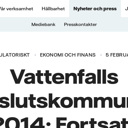
Vår verksamhet
Hållbarhet
Nyheter och press
J
Mediebank
Presskontakter
ULATORISKT
EKONOMI OCH FINANS
5 FEBRUA
Vattenfalls
slutskommu
2014: Fortsat