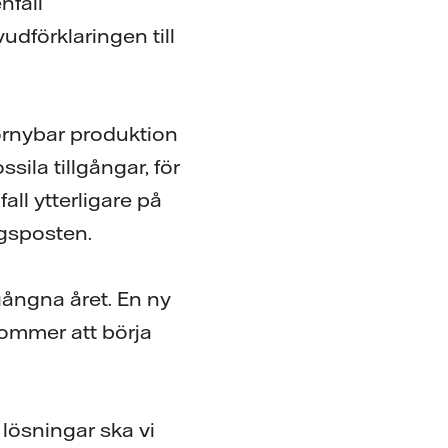
nfall
udförklaringen till
rnybar produktion
ssila tillgångar, för
ll ytterligare på
ngsposten.
gångna året. En ny
kommer att börja
lösningar ska vi