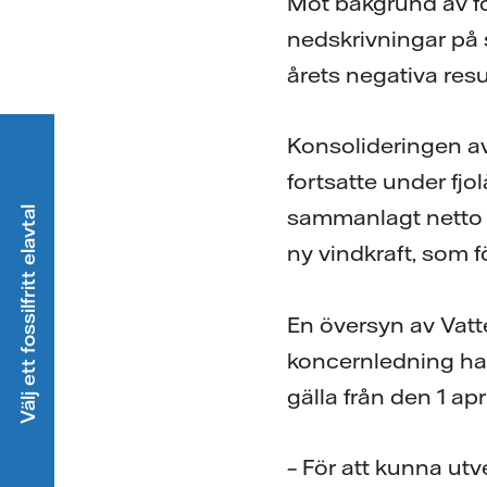
Mot bakgrund av f
nedskrivningar på s
årets negativa resu
Konsolideringen a
fortsatte under fjol
sammanlagt netto 11
Välj ett fossilfritt elavtal
ny vindkraft, som f
En översyn av Vatte
koncernledning har
gälla från den 1 april
–
För att kunna ut