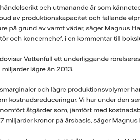
t händelserikt och utmanande år som kännete
bud av produktionskapacitet och fallande elpri
re på grund av varmt väder, säger Magnus Hall
ktör och koncernchef, i en kommentar till bok
dovisar Vattenfall ett underliggande rörelseres
 4 miljarder lägre än 2013.
smarginaler och lägre produktionsvolymer har
 kostnadsreduceringar. Vi har under den se
nomfört åtgärder som, jämfört med kostnadsbas
7 miljarder kronor på årsbasis, säger Magnus H