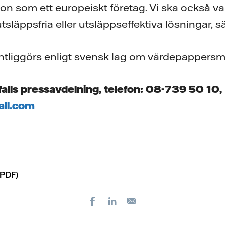
tion som ett europeiskt företag. Vi ska också v
släppsfria eller utsläppseffektiva lösningar, 
entliggörs enligt svensk lag om värdepappers
alls pressavdelning, telefon: 08-739 50 10,
all.com
PDF)
Facebook
LinkedIn
E-
post