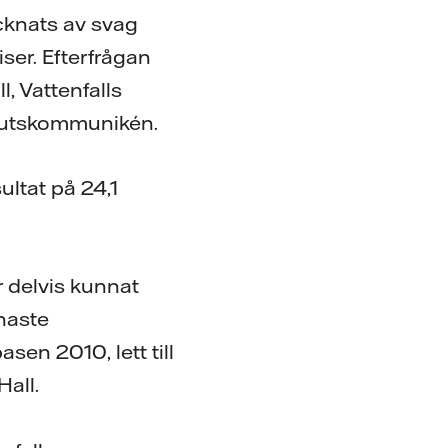
cknats av svag
ser. Efterfrågan
, Vattenfalls
slutskommunikén.
ultat på 24,1
 delvis kunnat
naste
en 2010, lett till
all.