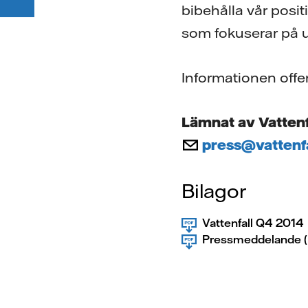
bibehålla vår posi
som fokuserar på ut
Informationen off
Lämnat av Vattenf
press@vattenf
Bilagor
Vattenfall Q4 2014
Pressmeddelande (