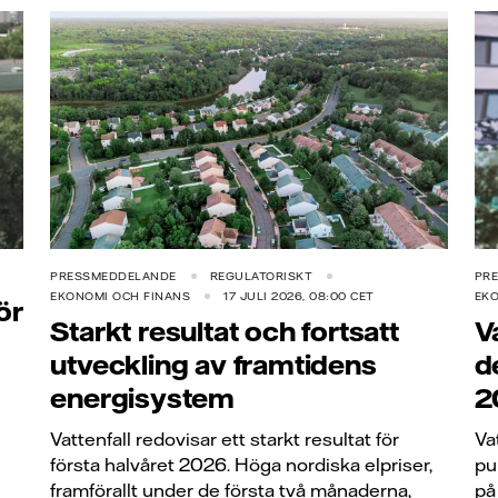
PRESSMEDDELANDE
REGULATORISKT
PR
EKONOMI OCH FINANS
17 JULI 2026, 08:00 CET
EKO
ör
Starkt resultat och fortsatt
V
utveckling av framtidens
d
energisystem
2
Vattenfall redovisar ett starkt resultat för
Va
första halvåret 2026. Höga nordiska elpriser,
pu
framförallt under de första två månaderna,
på