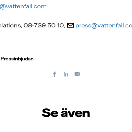
@vattenfall.com
elations, 08-739 50 10,
press@vattenfall.c
_Pressinbjudan
Facebook
LinkedIn
E-
post
Se även