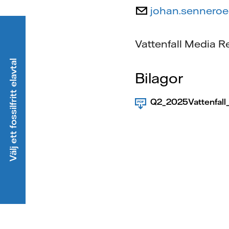
johan.senneroe
Vattenfall Media R
Välj ett fossilfritt elavtal
Bilagor
Q2_2025Vattenfall