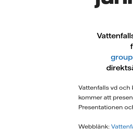
Vattenfall
group.
direkts
Vattenfalls vd och
kommer att present
Presentationen och
Webblänk:
Vattenf