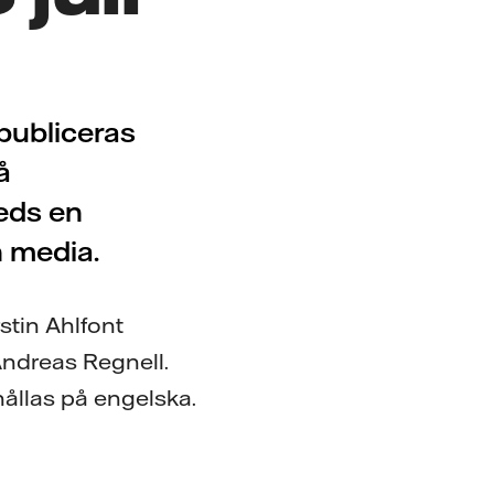
 publiceras
å
leds en
h media.
stin Ahlfont
Andreas Regnell.
ållas på engelska.