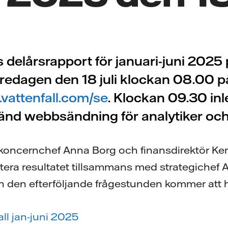
s delårsrapport för januari-juni 2025
fredagen den 18 juli klockan 08.00 p
vattenfall.com/se
. Klockan 09.30 in
änd webbsändning för analytiker oc
 koncernchef Anna Borg och finansdirektör Ker
era resultatet tillsammans med strategichef 
 den efterföljande frågestunden kommer att h
all jan-juni 2025