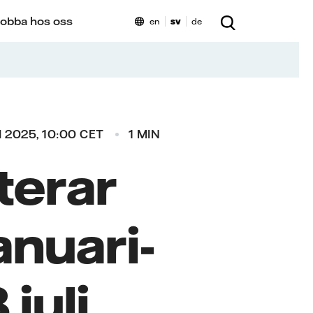
obba hos oss
en
sv
de
I 2025, 10:00 CET
1 MIN
terar
anuari-
juli