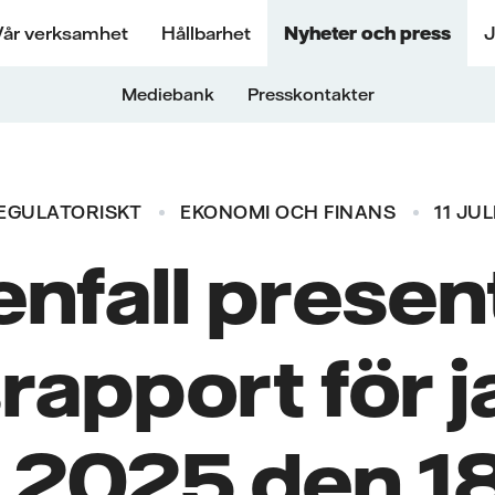
Vår verksamhet
Hållbarhet
Nyheter och press
J
Mediebank
Presskontakter
EGULATORISKT
EKONOMI OCH FINANS
11 JUL
enfall presen
rapport för j
i 2025 den 18 