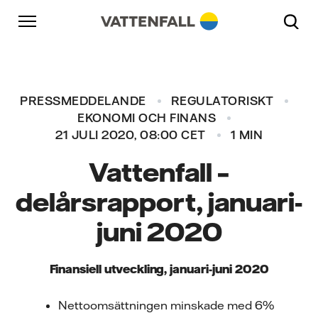
Skip to content
Gå till huvudnavigeringen
Gå till sidfoten
Gå till huvudnavigeringen
PRESSMEDDELANDE
REGULATORISKT
EKONOMI OCH FINANS
21 JULI 2020, 08:00 CET
1 MIN
Vattenfall –
delårsrapport, januari-
juni 2020
Finansiell utveckling, januari-juni 2020
Nettoomsättningen minskade med 6%