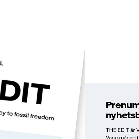
Prenume
nyhets
THE EDIT är Va
Varje månad b