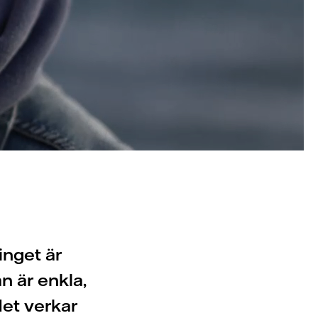
 inget är
an är enkla,
det verkar