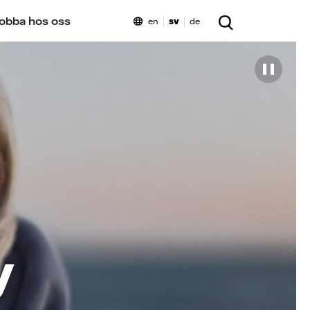
obba hos oss
en
sv
de
y