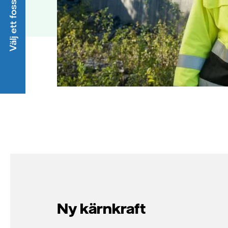
Välj ett fossilfritt elavtal
Ny kärnkraft