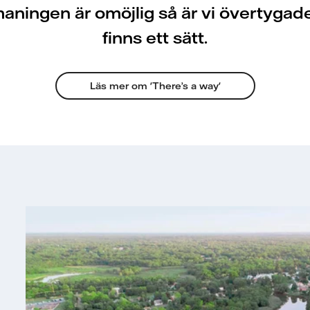
aningen är omöjlig så är vi övertygad
finns ett sätt.
Läs mer om 'There’s a way'