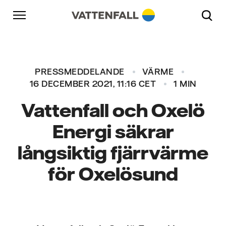
Skip to content
Gå till huvudnavigeringen
Gå till sidfoten
Gå till huvudnavigeringen
PRESSMEDDELANDE
VÄRME
16 DECEMBER 2021, 11:16 CET
1 MIN
Vattenfall och Oxelö
Energi säkrar
långsiktig fjärrvärme
för Oxelösund