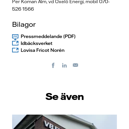
Per Koman Alm, vd Oxelö Energi, mobil 070-
526 1566
Bilagor
Pressmeddelande (PDF)
Idbäcksverket
Lovisa Fricot Norén
Facebook
LinkedIn
E-
post
Se även