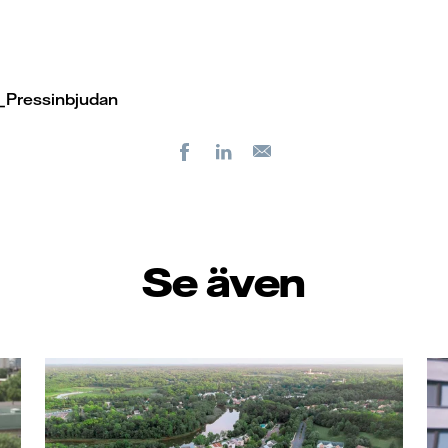
_Pressinbjudan
Facebook
LinkedIn
E-
post
Se även