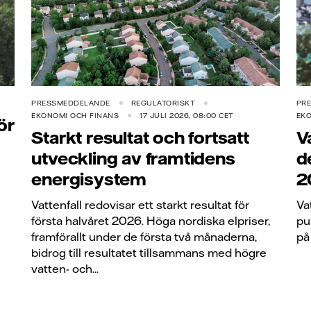
PRESSMEDDELANDE
REGULATORISKT
PR
EKONOMI OCH FINANS
17 JULI 2026, 08:00 CET
EKO
ör
Starkt resultat och fortsatt
V
utveckling av framtidens
d
energisystem
2
Vattenfall redovisar ett starkt resultat för
Va
första halvåret 2026. Höga nordiska elpriser,
pu
framförallt under de första två månaderna,
på
bidrog till resultatet tillsammans med högre
vatten- och...