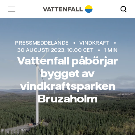
Skip to content
Gå till huvudnavigeringen
Gå till sidfoten
Gå till huvudnavigeringen
PRESSMEDDELANDE
VINDKRAFT
30 AUGUSTI 2023, 10:00 CET
1 MIN
Vattenfall påbörjar
bygget av
vindkraftsparken
Bruzaholm