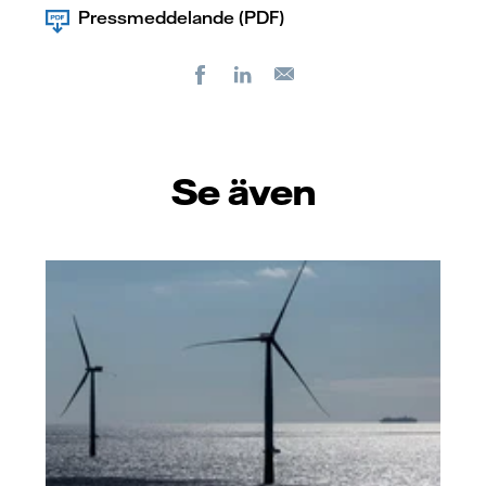
Pressmeddelande (PDF)
Facebook
LinkedIn
E-
post
Se även