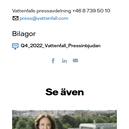
Vattenfalls pressavdelning +46 8 739 50 10
press@vattenfall.com
Bilagor
Q4_2022_Vattenfall_Pressinbjudan
Facebook
LinkedIn
E-
post
Se även