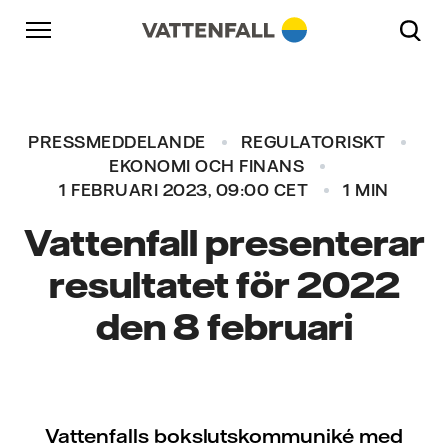
Skip to content
Gå till huvudnavigeringen
Gå till sidfoten
Gå till huvudnavigeringen
PRESSMEDDELANDE
REGULATORISKT
EKONOMI OCH FINANS
1 FEBRUARI 2023, 09:00 CET
1 MIN
Vattenfall presenterar
resultatet för 2022
den 8 februari
Vattenfalls bokslutskommuniké med