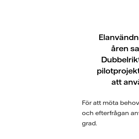
Elanvändn
åren sa
Dubbelrikt
pilotprojek
att anv
För att möta behov
och efterfrågan anv
grad.