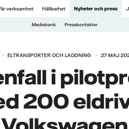
Vår verksamhet
Hållbarhet
Nyheter och press
J
Mediebank
Presskontakter
ELTRANSPORTER OCH LADDNING
27 MAJ 202
nfall i pilotp
d 200 eldri
Volkswagen