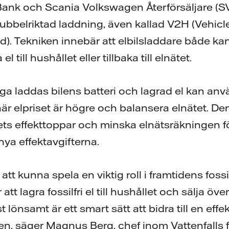
 Bank och Scania Volkswagen Återförsäljare (SV
 dubbelriktad laddning, även kallad V2H (Vehic
d). Tekniken innebär att elbilsladdare både ka
l till hushållet eller tillbaka till elnätet.
åga laddas bilens batteri och lagrad el kan anv
är elpriset är högre och balansera elnätet. De
ts effekttoppar och minska elnätsräkningen f
nya effektavgifterna.
tt kunna spela en viktig roll i framtidens fossi
tt lagra fossilfri el till hushållet och sälja över
lönsamt är ett smart sätt att bidra till en effek
n, säger Magnus Berg, chef inom Vattenfalls 