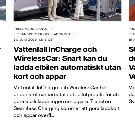
PRESSMEDDELANDE
PR
ELTRANSPORTER OCH LADDNING
EL
30 JUNI 2026, 13:15 CET
15 
r
Vattenfall InCharge och
S
WirelessCar: Snart kan du
d
ladda elbilen automatiskt utan
V
kort och appar
V
Vattenfall InCharge och WirelessCar har
Va
under året samarbetat i ett pilotprojekt för att
du
göra elbilsladdningen smidigare. Tjänsten
Sv
Seamless Charging kommer att göra laddkort
och appar överfl...