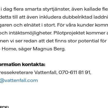
i dag flera smarta styrtjänster, även kallade flex
detta till att även inkludera dubbelriktad laddn
garen och elnätet i stort. För våra kunder komm
ch intäktsmöjligheter. Pilotprojektet kommer 
 men vi ser redan att det finns stor potential fö
to Home, säger Magnus Berg.
formation kontakta:
essekreterare Vattenfall, 070-611 81 91,
m@vattenfall.com
PDF)