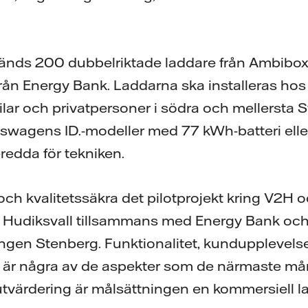
nvänds 200 dubbelriktade laddare från Ambibox
ån Energy Bank. Laddarna ska installeras hos f
lar och privatpersoner i södra och mellersta 
swagens ID.-modeller med 77 kWh-batteri eller
eredda för tekniken.
a och kvalitetssäkra det pilotprojekt kring V2
 i Hudiksvall tillsammans med Energy Bank oc
ngen Stenberg. Funktionalitet, kundupplevels
ter är några av de aspekter som de närmaste 
utvärdering är målsättningen en kommersiell l