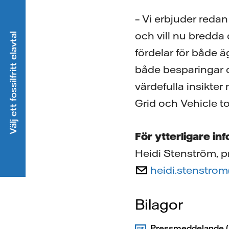
– Vi erbjuder redan 
och vill nu bredda 
Välj ett fossilfritt elavtal
fördelar för både ä
både besparingar o
värdefulla insikter
Grid och Vehicle 
För ytterligare in
Heidi Stenström, pr
heidi.stenstro
Bilagor
Pressmeddelande (