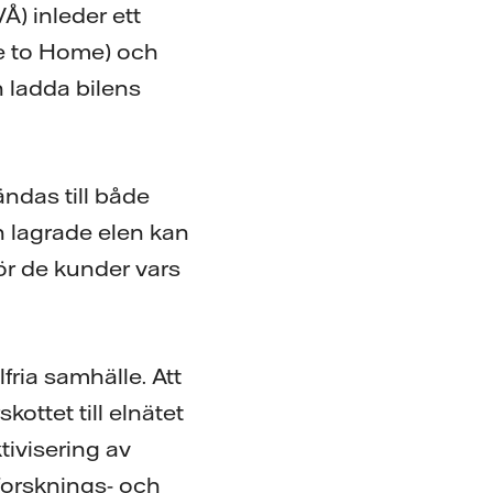
Å) inleder ett
le to Home) och
n ladda bilens
ändas till både
n lagrade elen kan
ör de kunder vars
lfria samhälle. Att
skottet till elnätet
tivisering av
forsknings- och