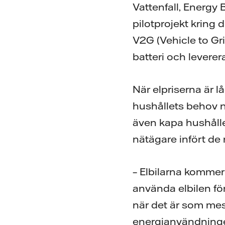
Vattenfall, Energy
pilotprojekt kring
V2G (Vehicle to Gri
batteri och leverera e
När elpriserna är l
hushållets behov n
även kapa hushålle
nätägare infört de 
– Elbilarna kommer a
använda elbilen för a
när det är som mest 
energianvändninge