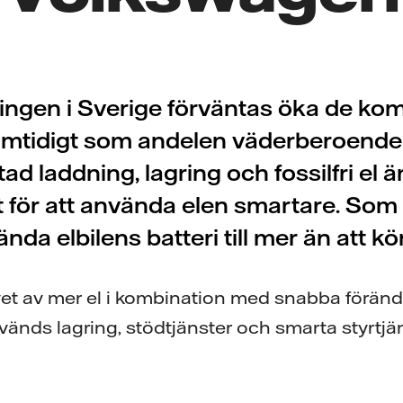
ingen i Sverige förväntas öka de k
mtidigt som andelen väderberoende 
ad laddning, lagring och fossilfri el är 
t för att använda elen smartare. Som 
ända elbilens batteri till mer än att kör
et av mer el i kombination med snabba förändr
änds lagring, stödtjänster och smarta styrtjäns