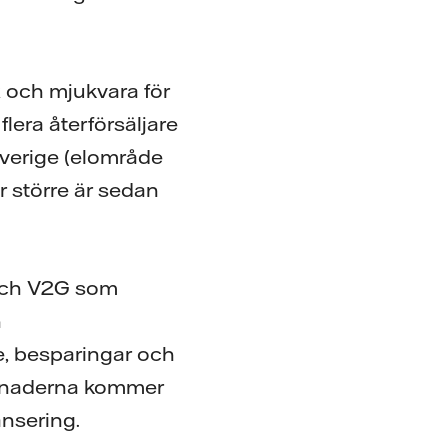
 och mjukvara för
lera återförsäljare
Sverige (elområde
 större är sedan
H och V2G som
h
e, besparingar och
månaderna kommer
ansering.