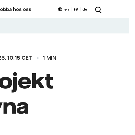
obba hos oss
en
sv
de
5, 10:15 CET
1 MIN
rojekt
vna