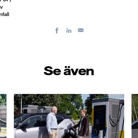
sv
fall
Facebook
LinkedIn
E-
post
Se även