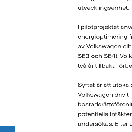
utvecklingsenhet.
I pilotprojektet a
energioptimering fr
av Volkswagen elbi
SE3 och SE4). Volk
två år tillbaka förb
Syftet är att utök
Volkswagen drivit
bostadsrättsföreni
potentiella intäk
undersökas. Efter 