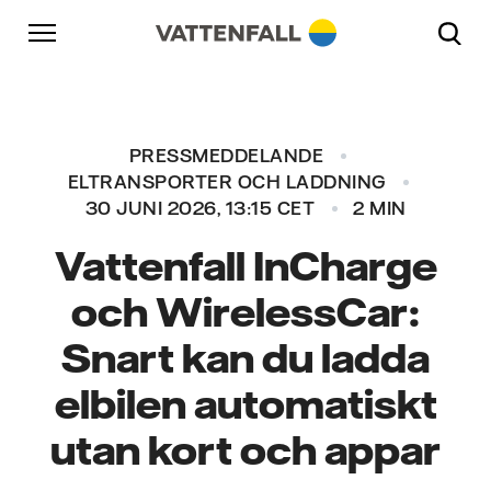
Skip to content
Gå till huvudnavigeringen
Gå till sidfoten
Gå till huvudnavigeringen
PRESSMEDDELANDE
ELTRANSPORTER OCH LADDNING
30 JUNI 2026, 13:15 CET
2 MIN
Vattenfall InCharge
och WirelessCar:
Snart kan du ladda
elbilen automatiskt
utan kort och appar