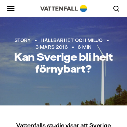
Skip to content
Gå till huvudnavigeringen
Gå till sidfoten
Gå till huvudnavigeringen
STORY
HÅLLBARHET OCH MILJÖ
3 MARS 2016
6 MIN
Kan Sverige bli helt
förnybart?
Vattenfalls studie visar att Sverige