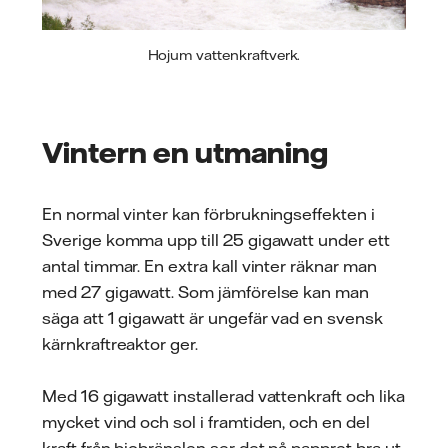
Hojum vattenkraftverk.
Vintern en utmaning
En normal vinter kan förbrukningseffekten i
Sverige komma upp till 25 gigawatt under ett
antal timmar. En extra kall vinter räknar man
med 27 gigawatt. Som jämförelse kan man
säga att 1 gigawatt är ungefär vad en svensk
kärnkraftreaktor ger.
Med 16 gigawatt installerad vattenkraft och lika
mycket vind och sol i framtiden, och en del
kraft från biobränslen ser det på pappret bra ut.