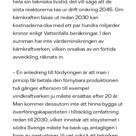
hela sin tekniska livstid, det vill säga att de
sista reaktorerna tas ur drift omkring 2045. Om
kärnkraften fasas ut redan 2030 kan
kostnaderna öka med ett par hundra miljarder
kronor enligt Vattenfalls beräkningar. I den
summan har inte värdeminskningen av
kärnkraftverken, vilken orsakas av en förtida
avveckling, räknats in.
– En anledning till fördyringen är att man i
princip får betala den förnybara produktionen
två gånger, eftersom till exempel
vindkraftverken ju måste ersättas efter 20 år.
Man kommer dessutom inte att hinna bygga ut
överföringskapaciteten i tillräcklig omfattning
redan till 2030, vilket innebär att elsystemet i
södra Sverige måste ha back-up, antagligen i
form av gasturbiner. Vi vet också att tekniken