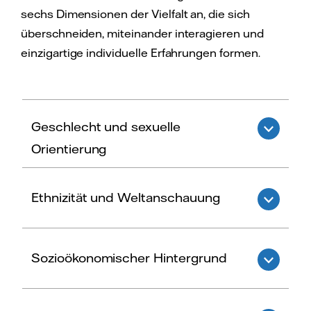
sechs Dimensionen der Vielfalt an, die sich
überschneiden, miteinander interagieren und
einzigartige individuelle Erfahrungen formen.
Geschlecht und sexuelle
Orientierung
Ethnizität und Weltanschauung
Respekt für alle Geschlechtsidentitäten und
sexuellen Orientierungen sowie Förderung
von Gerechtigkeit und Inklusion für alle,
Sozioökonomischer Hintergrund
unabhängig von Geschlecht oder sexueller
Kulturelle und ethnische Vielfalt wird
Orientierung.
hochgeschätzt, da sie einzigartige
Perspektiven bietet, die Kreativität,