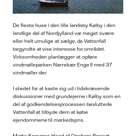
De fleste huse i den lille landsby Kølby i den
landlige del af Nordjylland var meget svære
eller helt umulige at sælge, da Vattenfall
begyndte at vise interesse for området.
Virksomheden planlægger at opføre
vindmølleparken Nørrekær Enge II med 37
vindmøller der.
I stedet for at kaste sig ud i tidskrævende
diskussioner med grundejerne i Kølby som en
del af godkendelsesprocessen besluttede
Vattenfall at tilbyde dem at købe
ejendommene til markedspris.
Mette Korsager, Head of Onshore Project