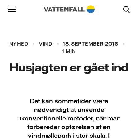
Skift til indhold
Gå til hovednavigation
Gå til sidefod
Gå til hovednavigation
NYHED
VIND
18. SEPTEMBER 2018
1 MIN
Husjagten er gået ind
Det kan sommetider være
nødvendigt at anvende
ukonventionelle metoder, når man
forbereder opførelsen af en
vindmøllepark i stor skala. I