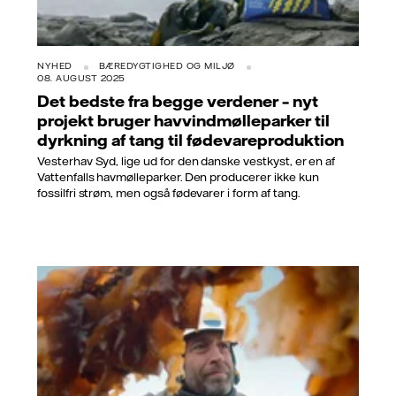
NYHED
BÆREDYGTIGHED OG MILJØ
08. AUGUST 2025
Det bedste fra begge verdener – nyt
projekt bruger havvindmølleparker til
dyrkning af tang til fødevareproduktion
Vesterhav Syd, lige ud for den danske vestkyst, er en af
Vattenfalls havmølleparker. Den producerer ikke kun
fossilfri strøm, men også fødevarer i form af tang.