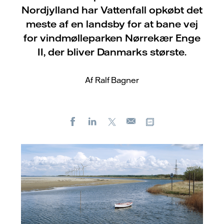
Nordjylland har Vattenfall opkøbt det
meste af en landsby for at bane vej
for vindmølleparken Nørrekær Enge
II, der bliver Danmarks største.
Af Ralf Bagner
Facebook
LinkedIn
X
Kopier URL
E-
mail