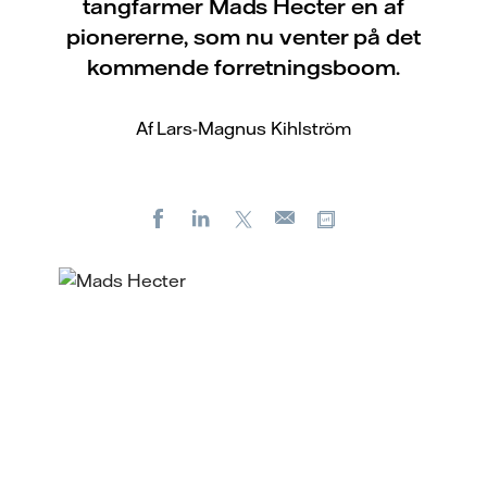
tangfarmer Mads Hecter en af
pionererne, som nu venter på det
kommende forretningsboom.
Af Lars-Magnus Kihlström
Facebook
LinkedIn
X
Kopier URL
E-
mail