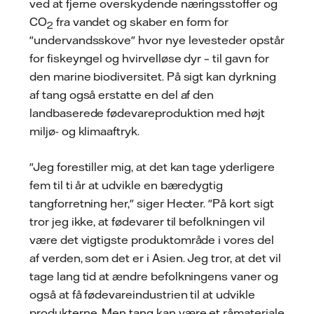
ved at fjerne overskydende næringsstoffer og
CO
fra vandet og skaber en form for
2
"undervandsskove" hvor nye levesteder opstår
for fiskeyngel og hvirvelløse dyr – til gavn for
den marine biodiversitet. På sigt kan dyrkning
af tang også erstatte en del af den
landbaserede fødevareproduktion med højt
miljø- og klimaaftryk.
"Jeg forestiller mig, at det kan tage yderligere
fem til ti år at udvikle en bæredygtig
tangforretning her," siger Hecter. "På kort sigt
tror jeg ikke, at fødevarer til befolkningen vil
være det vigtigste produktområde i vores del
af verden, som det er i Asien. Jeg tror, at det vil
tage lang tid at ændre befolkningens vaner og
også at få fødevareindustrien til at udvikle
produkterne. Men tang kan være et råmateriale