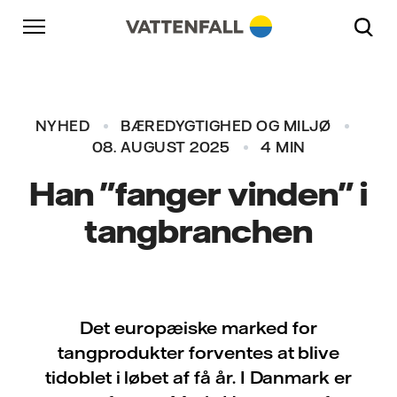
Skift til indhold
Gå til hovednavigation
Gå til sidefod
Gå til hovednavigation
NYHED
BÆREDYGTIGHED OG MILJØ
08. AUGUST 2025
4 MIN
Han "fanger vinden" i
tangbranchen
Det europæiske marked for
tangprodukter forventes at blive
tidoblet i løbet af få år. I Danmark er