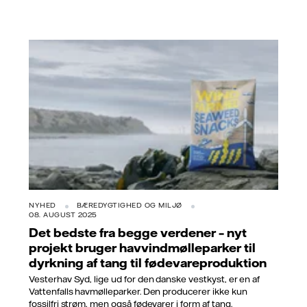
NYHED
BÆREDYGTIGHED OG MILJØ
08. AUGUST 2025
Det bedste fra begge verdener – nyt
projekt bruger havvindmølleparker til
dyrkning af tang til fødevareproduktion
Vesterhav Syd, lige ud for den danske vestkyst, er en af
Vattenfalls havmølleparker. Den producerer ikke kun
fossilfri strøm, men også fødevarer i form af tang.