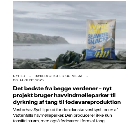
NYHED
BÆREDYGTIGHED OG MILJØ
08. AUGUST 2025
Det bedste fra begge verdener – nyt
projekt bruger havvindmølleparker til
dyrkning af tang til fødevareproduktion
Vesterhav Syd, lige ud for den danske vestkyst, er en af
Vattenfalls havmølleparker. Den producerer ikke kun
fossilfri strøm, men også fødevarer i form af tang.