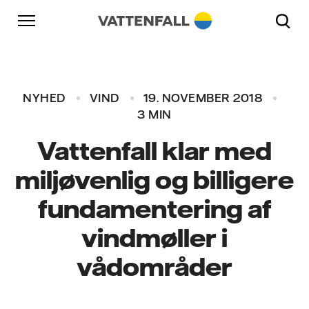
Skift til indhold
Gå til hovednavigation
Gå til sidefod
Gå til hovednavigation
NYHED
VIND
19. NOVEMBER 2018
3 MIN
Vattenfall klar med
miljøvenlig og billigere
fundamentering af
vindmøller i
vådområder