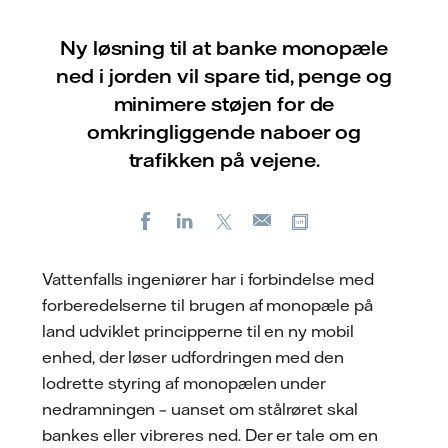
Ny løsning til at banke monopæle
ned i jorden vil spare tid, penge og
minimere støjen for de
omkringliggende naboer og
trafikken på vejene.
Facebook
LinkedIn
X
Kopier URL
E-
mail
Vattenfalls ingeniører har i forbindelse med
forberedelserne til brugen af monopæle på
land udviklet principperne til en ny mobil
enhed, der løser udfordringen med den
lodrette styring af monopælen under
nedramningen – uanset om stålrøret skal
bankes eller vibreres ned. Der er tale om en