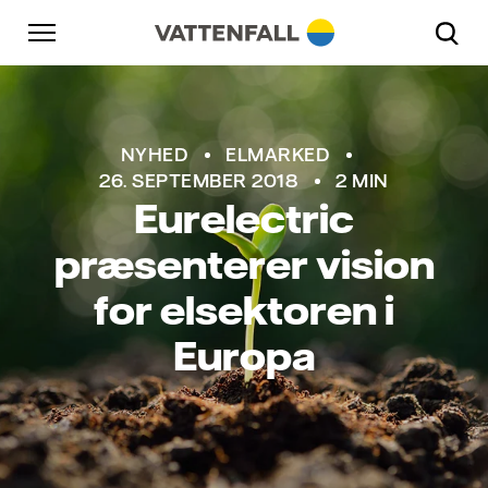
Skift til indhold
Gå til hovednavigation
Gå til sidefod
Gå til hovednavigation
NYHED
ELMARKED
26. SEPTEMBER 2018
2 MIN
Eurelectric
præsenterer vision
for elsektoren i
Europa