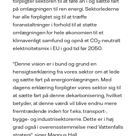
forpligter sektoren til at føre an i og sætte fart
på omlægningen til ren energi. Sektorlederne
har alle forpligtet sig til at træffe
foranstaltninger i forhold til at støtte
omlægningen for hele økonomien til et
klimavenligt samfund og opnå et CO
-neutralt
2
elektricitetsmix i EU i god tid før 2050.
"Denne vision er i bund og grund en
hensigtserklæring fra vores sektor om at lede
og sætte fart på energiomlægningen. Med
dagens erklæring forpligter vores sektor sig til
at sætte fart på denne dekarbonisering, hvilket
betyder, at denne værdi vil blive endnu mere
fremtrædende inden for f.eks. transport-,
bygge- og industrisektorerne. Dette er i høj
grad også i overensstemmelse med Vattenfalls
strategi", siger Magnus Hall.