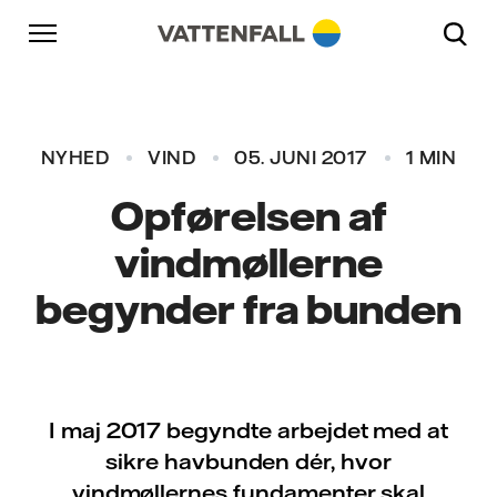
Skift til indhold
Gå til hovednavigation
Gå til sidefod
Gå til hovednavigation
NYHED
VIND
05. JUNI 2017
1 MIN
Opførelsen af
vindmøllerne
begynder fra bunden
I maj 2017 begyndte arbejdet med at
sikre havbunden dér, hvor
vindmøllernes fundamenter skal