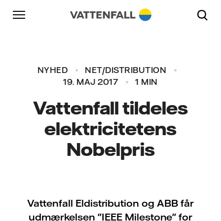
Skift til indhold
Gå til hovednavigation
Gå til sidefod
Gå til hovednavigation
NYHED
NET/DISTRIBUTION
19. MAJ 2017
1 MIN
Vattenfall tildeles
elektricitetens
Nobelpris
Vattenfall Eldistribution og ABB får
udmærkelsen "IEEE Milestone" for