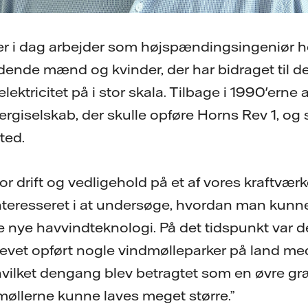
der i dag arbejder som højspændingsingeniør ho
dende mænd og kvinder, der har bidraget til 
elektricitet på i stor skala. Tilbage i 1990'erne
ergiselskab, der skulle opføre Horns Rev 1, og
ted.
for drift og vedligehold på et af vores kraftværk
interesseret i at undersøge, hvordan man kunne
e nye havvindteknologi. På det tidspunkt var de
levet opført nogle vindmølleparker på land me
vilket dengang blev betragtet som en øvre gr
øllerne kunne laves meget større.”