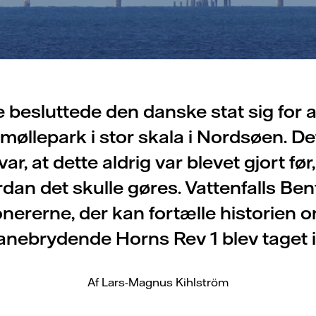
e besluttede den danske stat sig for 
møllepark i stor skala i Nordsøen. De
ar, at dette aldrig var blevet gjort før
rdan det skulle gøres. Vattenfalls B
ionererne, der kan fortælle historien 
anebrydende Horns Rev 1 blev taget i
Af Lars-Magnus Kihlström