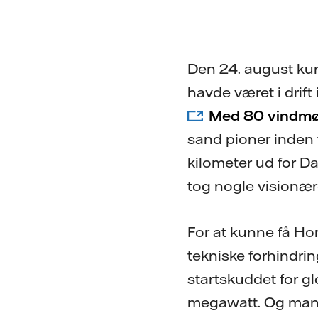
Den 24. august kun
havde været i drift 
Med 80 vindmøl
sand pioner inden 
kilometer ud for D
tog nogle visionær
For at kunne få Ho
tekniske forhindri
startskuddet for g
megawatt. Og mange 