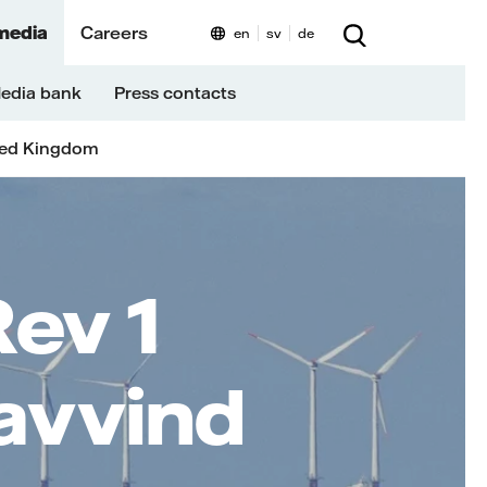
media
Careers
en
sv
de
edia bank
Press contacts
ted Kingdom
ev 1
havvind