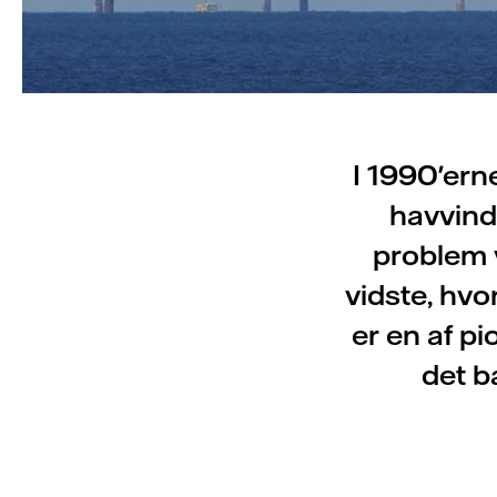
I 1990'ern
havvind
problem v
vidste, hvo
er en af p
det b