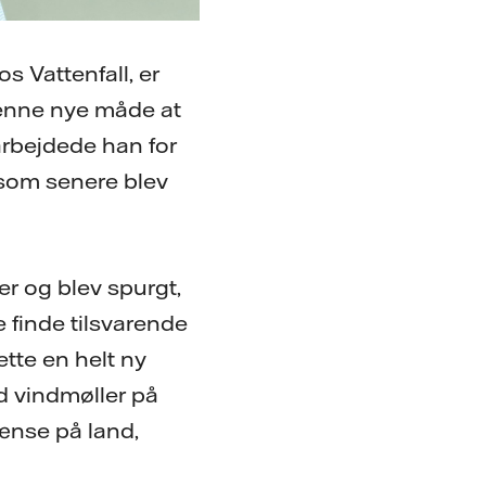
s Vattenfall, er
denne nye måde at
 arbejdede han for
 som senere blev
er og blev spurgt,
 finde tilsvarende
tte en helt ny
d vindmøller på
ænse på land,