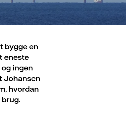
at bygge en
t eneste
, og ingen
ent Johansen
om, hvordan
 brug.