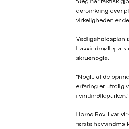
"Jeg har faktisk gjo
deromkring over pla
virkeligheden er de
Vedligeholdsplanlæ
havvindmøllepark e
skruenøgle.
“Nogle af de oprin
erfaring er utrolig 
i vindmølleparken.”
Horns Rev 1 var vi
første havvindmøll