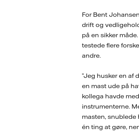
For Bent Johansen
drift og vedligehol
på en sikker måde. 
testede flere forsk
andre.
”Jeg husker en af de
en mast ude på have
kollega havde med
instrumenterne. Me
masten, snublede h
én ting at gøre, nem