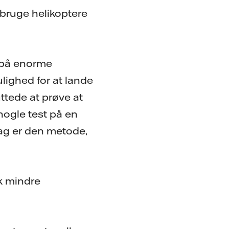
 bruge helikoptere
t på enorme
ulighed for at lande
ttede at prøve at
 nogle test på en
 dag er den metode,
k mindre