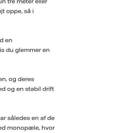
un tre meter eller
jt oppe, så i
ed en
hvis du glemmer en
en, og deres
ed og en stabil drift
ar således en af de
 med monopæle, hvor