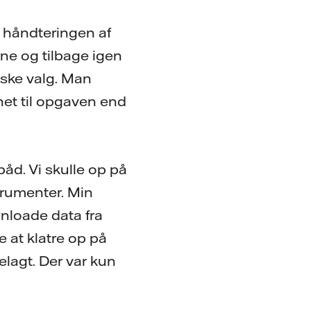
 håndteringen af
rne og tilbage igen
iske valg. Man
gnet til opgaven end
båd. Vi skulle op på
trumenter. Min
nloade data fra
 at klatre op på
lagt. Der var kun