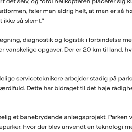
rt det selv, og fordi helikopteren placerer sig k
tformen, føler man aldrig helt, at man er så hø
t ikke så slemt."
gning, diagnostik og logistik i forbindelse m
r vanskelige opgaver. Der er 20 km til land, 
delige serviceteknikere arbejder stadig på park
værdifuld. Dette har bidraget til det høje rådigh
rkelig et banebrydende anlægsprojekt. Parken v
eparker, hvor der blev anvendt en teknologi