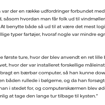
 var der en række udfordringer forbundet med
d, såsom hvordan man får folk ud til vindmølle
At benytte både så ud til at være det mest log
ellige typer fartøjer, hvoraf nogle var mindre e
 første ture, hvor der blev anvendt en ret lille 
t, hvor der var installeret forskellige måleins
bragt en bærbar computer, så han kunne dow
n båden rullede i bølgerne, og da han forsøgte
an i stedet for, og computerskærmen blev øde
lig at tage den lange tur tilbage til kysten."