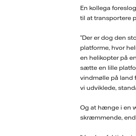
En kollega foreslog
til at transportere
”Der er dog den sto
platforme, hvor hel
en helikopter på en
sætte en lille plat
vindmølle på land f
vi udviklede, stand
Og at hænge i en w
skræmmende, end fo