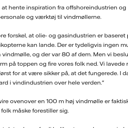
 at hente inspiration fra offshoreindustrien og
 personale og værktøj til vindmøllerne.
re forskel, at olie- og gasindustrien er basere
ikopterne kan lande. Der er tydeligvis ingen m
 vindmølle, og der var 80 af dem. Men vi beslu
form på toppen og fire vores folk ned. Vi lavede
ørst for at være sikker på, at det fungerede. I
ard i vindindustrien over hele verden."
ire ovenover en 100 m høj vindmølle er faktis
lk måske forestiller sig.