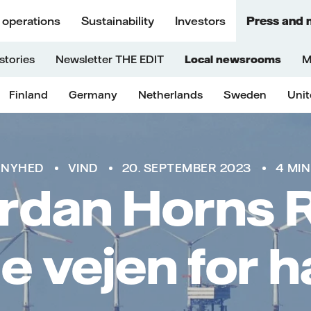
 operations
Sustainability
Investors
Press and 
stories
Newsletter THE EDIT
Local newsrooms
M
Finland
Germany
Netherlands
Sweden
Uni
NYHED
VIND
20. SEPTEMBER 2023
4 MIN
rdan Horns R
 vejen for 