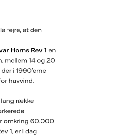
 fejre, at den
var Horns Rev 1
en
n, mellem 14 og 20
 der i 1990'erne
or havvind.
n lang række
arkerede
ter omkring 60.000
v 1, er i dag