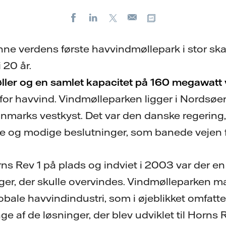
Facebook
LinkedIn
X
Kopier URL
E-
mail
ne verdens første havvindmøllepark i stor skala
i 20 år.
ler og en samlet kapacitet på 160 megawatt 
for havvind. Vindmølleparken ligger i Nordsøe
anmarks vestkyst. Det var den danske regering,
e og modige beslutninger, som banede vejen f
rns Rev 1 på plads og indviet i 2003 var der e
nger, der skulle overvindes. Vindmølleparken m
lobale havvindindustri, som i øjeblikket omfat
af de løsninger, der blev udviklet til Horns Re