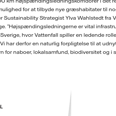
0 km højspændingsledningskorridorer i det re
mulighed for at tilbyde nye græshabitater til nog
er Sustainability Strategist Ylva Wahlstedt fra V
ige. ”Højspændingsledningerne er vital infrastru
f Sverige, hvor Vattenfall spiller en ledende rol
i har derfor en naturlig forpligtelse til at udny
vn for naboer, lokalsamfund, biodiversitet og i