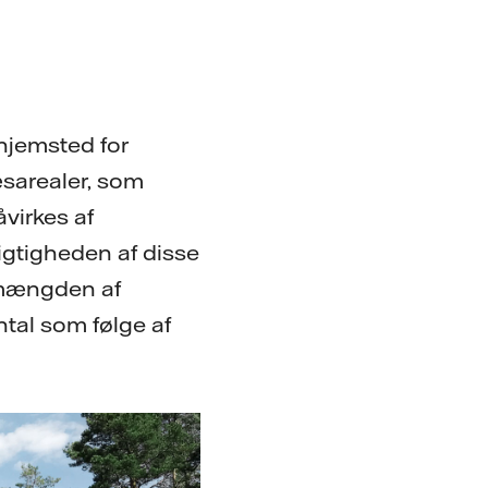
 hjemsted for
ræsarealer, som
virkes af
igtigheden af disse
a mængden af
antal som følge af