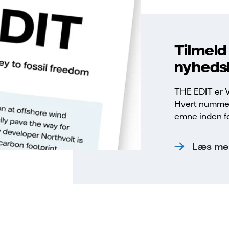
Tilmeld
nyheds
THE EDIT er V
Hvert nummer 
emne inden fo
Læs mer