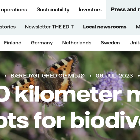
 operations
Sustainability
Investors
Press and 
stories
Newsletter THE EDIT
Local newsrooms
M
Finland
Germany
Netherlands
Sweden
Uni
BÆREDYGTIGHED OG MILJØ
06. JULI 2023
0 kilometer 
ts for biodiv