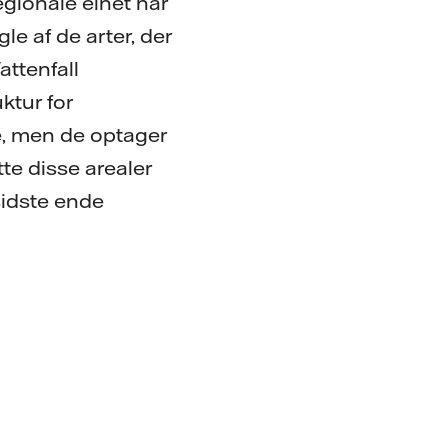
gionale elnet har
le af de arter, der
attenfall
ktur for
le, men de optager
tte disse arealer
 sidste ende