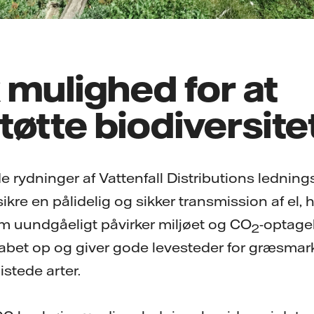
 mulighed for at
øtte biodiversite
rydninger af Vattenfall Distributions lednings
ikre en pålidelig og sikker transmission af el, h
m uundgåeligt påvirker miljøet og CO
-optage
2
bet op og giver gode levesteder for græsmark
istede arter.