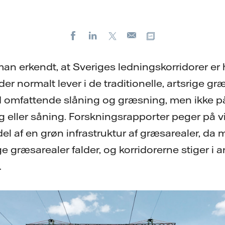
Facebook
LinkedIn
X
Kopier URL
E-
mail
man erkendt, at Sveriges ledningskorridorer er
der normalt lever i de traditionelle, artsrige g
 omfattende slåning og græsning, men ikke på
g eller såning. Forskningsrapporter peger på v
del af en grøn infrastruktur af græsarealer, d
ige græsarealer falder, og korridorerne stiger i 
.