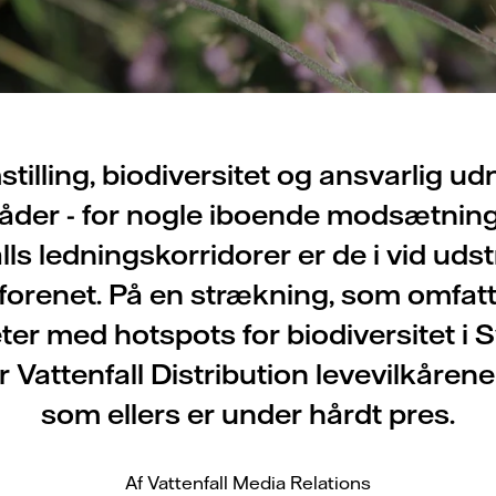
tilling, biodiversitet og ansvarlig udn
der - for nogle iboende modsætning
lls ledningskorridorer er de i vid ud
 forenet. På en strækning, som omfat
ter med hotspots for biodiversitet i S
 Vattenfall Distribution levevilkårene 
som ellers er under hårdt pres.
Af Vattenfall Media Relations