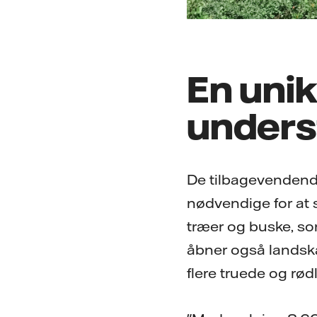
En unik
underst
De tilbagevendende 
nødvendige for at s
træer og buske, so
åbner også landska
flere truede og rødl