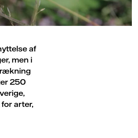
yttelse af
er, men i
strækning
ter 250
verige,
for arter,