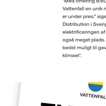
"Med omkring 8.60
Vattenfall en unik 
er under pres," sig
Distribution i Sver
elektrificeringen a
også meget plads. V
bedst muligt til ga
klimaet”.