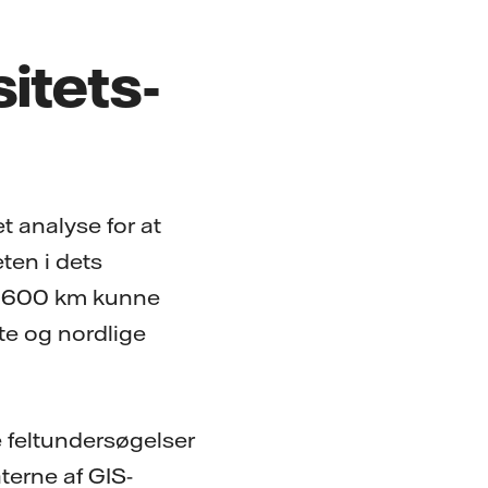
sitets-
t analyse for at
ten i dets
t 8.600 km kunne
te og nordlige
ve feltundersøgelser
terne af GIS-