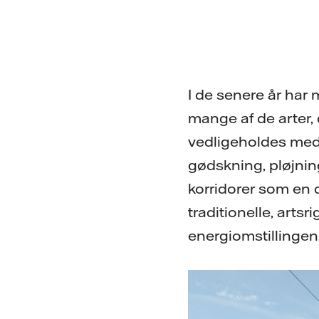
I de senere år har 
mange af de arter, 
vedligeholdes med
gødskning, pløjnin
korridorer som en 
traditionelle, artsr
energiomstillingen