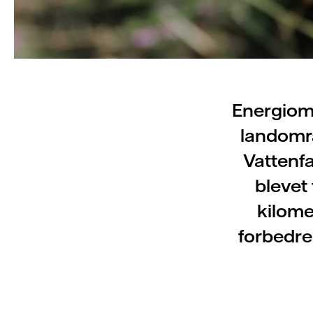
Energioms
landområ
Vattenfa
blevet
kilome
forbedrer