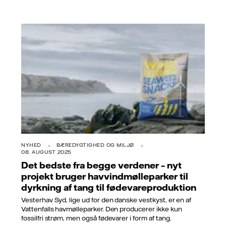
NYHED
BÆREDYGTIGHED OG MILJØ
08. AUGUST 2025
Det bedste fra begge verdener – nyt
projekt bruger havvindmølleparker til
dyrkning af tang til fødevareproduktion
Vesterhav Syd, lige ud for den danske vestkyst, er en af
Vattenfalls havmølleparker. Den producerer ikke kun
fossilfri strøm, men også fødevarer i form af tang.