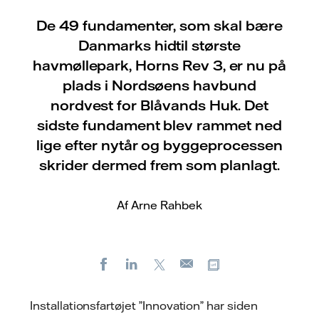
De 49 fundamenter, som skal bære
Danmarks hidtil største
havmøllepark, Horns Rev 3, er nu på
plads i Nordsøens havbund
nordvest for Blåvands Huk. Det
sidste fundament blev rammet ned
lige efter nytår og byggeprocessen
skrider dermed frem som planlagt.
Af Arne Rahbek
Facebook
LinkedIn
X
Kopier URL
E-
mail
Installationsfartøjet ”Innovation” har siden