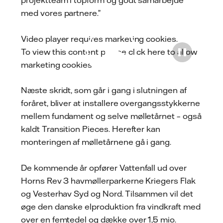
projektteam i topform og godt samarbejde
med vores partnere.”
Video player requires marketing cookies.
To view this content please
click here to allow
Play
marketing cookies
.
Næste skridt, som går i gang i slutningen af
foråret, bliver at installere overgangsstykkerne
mellem fundament og selve mølletårnet – også
kaldt Transition Pieces. Herefter kan
monteringen af mølletårnene gå i gang.
De kommende år opfører Vattenfall ud over
Horns Rev 3 havmøllerparkerne Kriegers Flak
og Vesterhav Syd og Nord. Tilsammen vil det
øge den danske elproduktion fra vindkraft med
over en femtedel og dække over 1,5 mio.