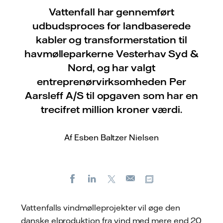
Vattenfall har gennemført
udbudsproces for landbaserede
kabler og transformerstation til
havmølleparkerne Vesterhav Syd &
Nord, og har valgt
entreprenørvirksomheden Per
Aarsleff A/S til opgaven som har en
trecifret million kroner værdi.
Af Esben Baltzer Nielsen
Facebook
LinkedIn
X
Kopier URL
E-
mail
Vattenfalls vindmølleprojekter vil øge den
danske elproduktion fra vind med mere end 20