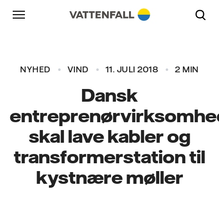
Skift til indhold
Gå til hovednavigation
Gå til sidefod
Gå til hovednavigation
NYHED
VIND
11. JULI 2018
2 MIN
Dansk
entreprenørvirksomhe
skal lave kabler og
transformerstation til
kystnære møller