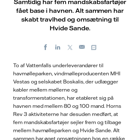
Samtidig har fem mandskabsfartøjer
fået base i havnen. Alt sammen har
skabt travlhed og omsætning til
Hvide Sande.
Facebook
LinkedIn
X
Kopier URL
E-
mail
To af Vattenfalls underleverandører til
havmølleparken, vindmølleproducenten MHI
Vestas og selskabet Boskalis, der udlægger
kabler mellem møllerne og
transformerstationen, har etableret sig på
havnen med mellem 80 og 100 mand. Horns
Rev 3 aktiviteterne har desuden medført, at
fem mandskabsfartøjer sejler frem og tilbage
mellem havmølleparken og Hvide Sande. Alt
sammen har øget omsætningen hos en række