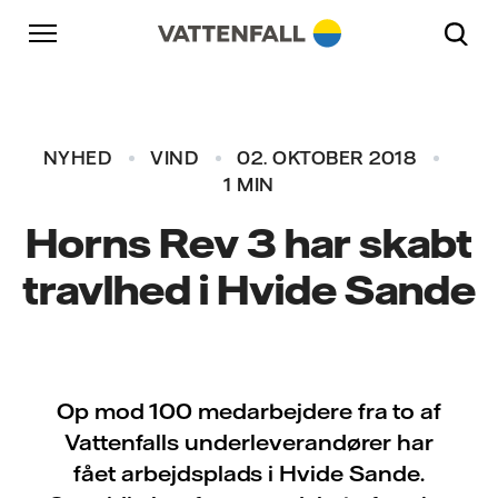
Skift til indhold
Gå til hovednavigation
Gå til sidefod
Gå til hovednavigation
NYHED
VIND
02. OKTOBER 2018
1 MIN
Horns Rev 3 har skabt
travlhed i Hvide Sande
Op mod 100 medarbejdere fra to af
Vattenfalls underleverandører har
fået arbejdsplads i Hvide Sande.