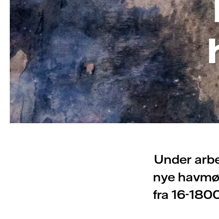
Under arbej
nye havmøl
fra 16-180