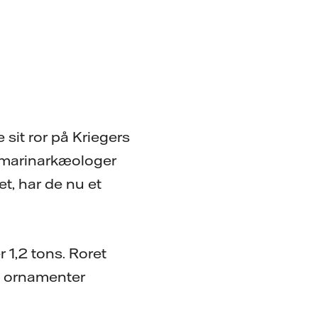
 sit ror på Kriegers
at marinarkæologer
t, har de nu et
 1,2 tons. Roret
de ornamenter