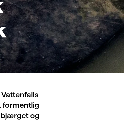
k
k
 Vattenfalls
 formentlig
 bjærget og