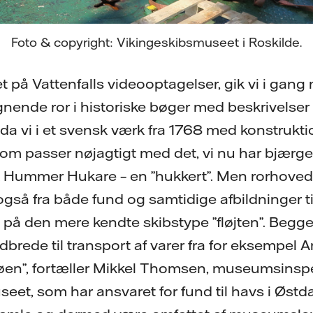
Foto & copyright: Vikingeskibsmuseet i Roskilde.
t på Vattenfalls videooptagelser, gik vi i gan
ignende ror i historiske bøger med beskrivelse
 da vi i et svensk værk fra 1768 med konstrukt
 som passer nøjagtigt med det, vi nu har bjærge
 Hummer Hukare – en ”hukkert”. Men rorhovede
så fra både fund og samtidige afbildninger ti
l på den mere kendte skibstype ”fløjten”. Begge
dbrede til transport af varer fra for eksempel 
øen”, fortæller Mikkel Thomsen, museumsinsp
eet, som har ansvaret for fund til havs i Østd