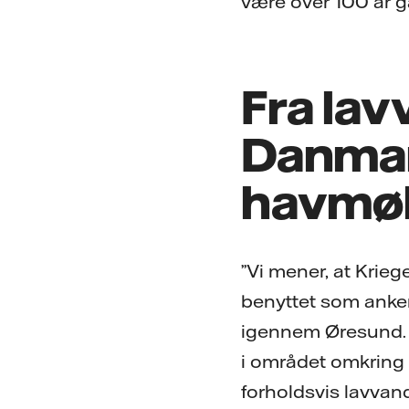
være over 100 år 
Fra lav
Danmar
havmøl
”Vi mener, at Krie
benyttet som anker
igennem Øresund. 
i området omkring 
forholdsvis lavvan