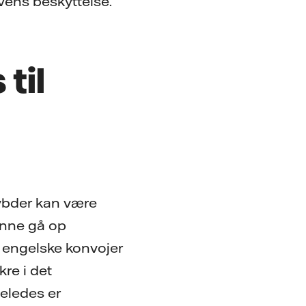
ens beskyttelse.
til
dybder kan være
unne gå op
 engelske konvojer
re i det
eledes er