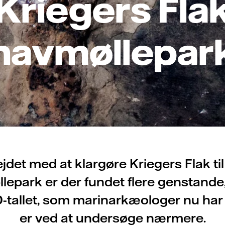
Kriegers Fla
havmøllepar
det med at klargøre Kriegers Flak til
lepark er der fundet flere genstande,
0-tallet, som marinarkæologer nu har
er ved at undersøge nærmere.