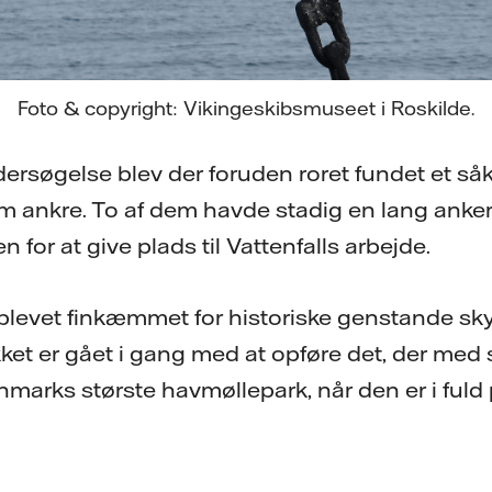
Foto & copyright: Vikingeskibsmuseet i Roskilde.
dersøgelse blev der foruden roret fundet et så
em ankre. To af dem havde stadig en lang anke
 for at give plads til Vattenfalls arbejde.
r blevet finkæmmet for historiske genstande s
akket er gået i gang med at opføre det, der med 
arks største havmøllepark, når den er i fuld