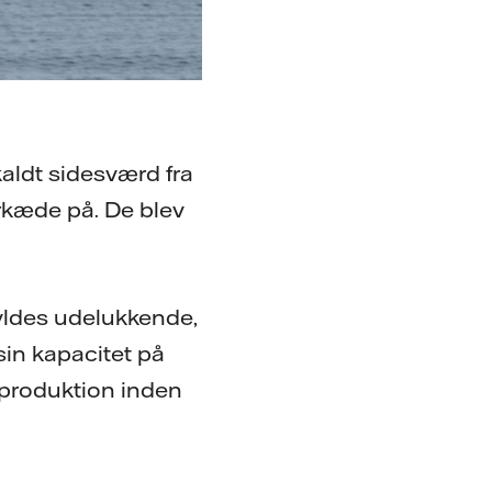
kaldt sidesværd fra
rkæde på. De blev
kyldes udelukkende,
sin kapacitet på
 produktion inden