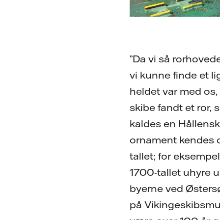
”Da vi så rorhovede
vi kunne finde et l
heldet var med os,
skibe fandt et ror,
kaldes en Hållensk
ornament kendes og
tallet; for eksempe
1700-tallet uhyre u
byerne ved Østers
på Vikingeskibsmus