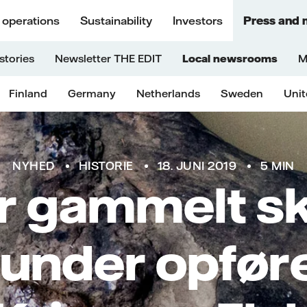
 operations
Sustainability
Investors
Press and 
stories
Newsletter THE EDIT
Local newsrooms
M
Finland
Germany
Netherlands
Sweden
Uni
NYHED
HISTORIE
18. JUNI 2019
5 MIN
r gammelt sk
 under opføre