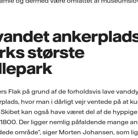
gamle og dermed være omfattet af museumslov
vandet ankerplads 
ks største
lepark
gers Flak på grund af de forholdsvis lave vand
plads, hvor man i dårligt vejr ventede på at k
Skibet kan også have været del af de hyppige
1800. Der ligger nemlig påfaldende mange ank
dede område”, siger Morten Johansen, som lig