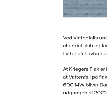
Ved Vattenfalls un
et andet skib og f
flyttet på havbunden
At Kriegers Flak e
at Vattenfall på fl
600 MW bliver Danm
udgangen af ​​2021.