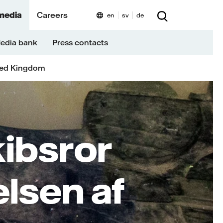
media
Careers
en
sv
de
edia bank
Press contacts
ted Kingdom
ibsror
lsen af