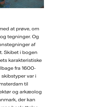
g med at prøve, om
r og tegninger. Og
ionstegninger af
t. Skibet i bogen
ts karakteristiske
lbage fra 1600-
 skibstyper var i
Amsterdam til
ektør og arkæolog
anmark, der kan