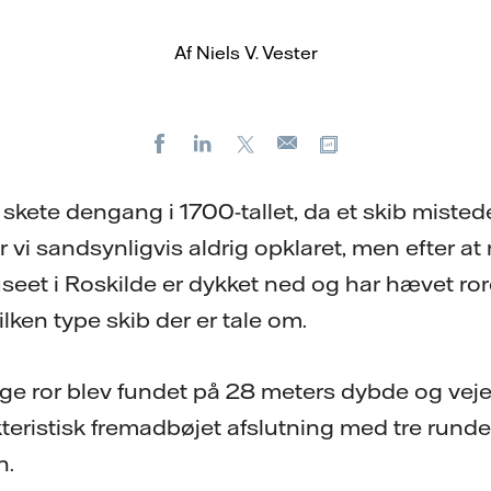
Af Niels V. Vester
Facebook
LinkedIn
X
Kopier URL
E-
mail
skete dengang i 1700-tallet, da et skib mistede
år vi sandsynligvis aldrig opklaret, men efter 
seet i Roskilde er dykket ned og har hævet rore
ilken type skib der er tale om.
ge ror blev fundet på 28 meters dybde og vejer
kteristisk fremadbøjet afslutning med tre run
n.