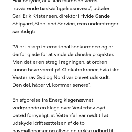
Flak betyder, at vi kan fastholde vores
nuværende beskæftigelsesniveau”, udtaler
Carl Erik Kristensen, direktør i Hvide Sande
Shipyard, Steel and Service, men understreger
samtidigt:
”Vi er i skarp international konkurrence og er
derfor glade for at vinde de danske projekter.
Men det er en streg i regningen, at ordren
kunne have været på 41 ekstra kraner, hvis ikke
Vesterhav Syd og Nord var blevet udskudt.
Den del, håber vi, kommer senere”.
En afgørelse fra Energiklagenævnet
vedrørende en klage over Vesterhav Syd
betød fornyeligt, at Vattenfall var nødt til at
udskyde idriftsættelsen af de to
havmølleparker og aflyse en række udbud til