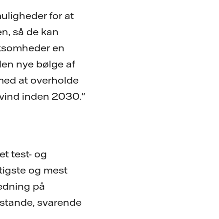
muligheder for at
en, så de kan
irksomheder en
 den nye bølge af
 med at overholde
vvind inden 2030."
t test- og
tigste og mest
ledning på
sstande, svarende