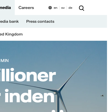
media
Careers
en
sv
de
edia bank
Press contacts
ted Kingdom
 MIN
llioner
r inden