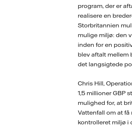
program, der er aft
realisere en breder
Storbritannien muli
mulige miljø: den 
inden for en positi
blev aftalt mellem b
det langsigtede pot
Chris Hill, Operati
1,5 millioner GBP
mulighed for, at b
Vattenfall om at få
kontrolleret miljø i