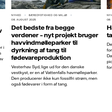
NYHED
BÆREDYGTIGHED OG MILJØ
NY
08. AUGUST 2025
08.
Det bedste fra begge
H
v
verdener – nyt projekt bruger
t
havvindmølleparker til
De
r i
dyrkning af tang til
for
s
Da
fødevareproduktion
av
pi
Vesterhav Syd, lige ud for den danske
fo
vestkyst, er en af Vattenfalls havmølleparker.
Den producerer ikke kun fossilfri strøm, men
også fødevarer i form af tang.