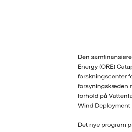
Den samfinansiered
Energy (ORE) Catap
forskningscenter fo
forsyningskæden mu
forhold på Vatten
Wind Deployment C
Det nye program på 