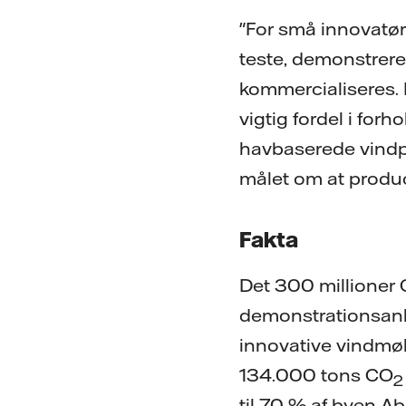
"For små innovatøre
teste, demonstrere 
kommercialiseres. 
vigtig fordel i forh
havbaserede vindpr
målet om at produc
Fakta
Det 300 millioner
demonstrationsanlæ
innovative vindmøll
134.000 tons CO
2
til 70 % af byen A