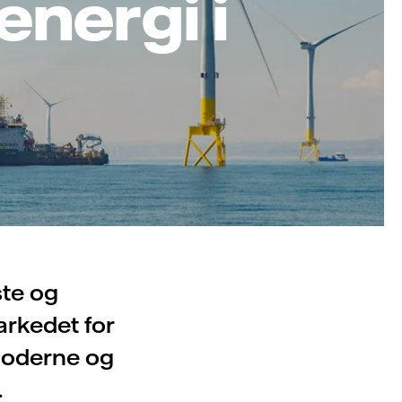
energi i
ste og
arkedet for
moderne og
.