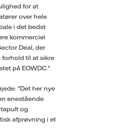
lighed for at
atører over hele
iale i det bedst
gøre kommerciel
Sector Deal, der
forhold til at sikre
testet på EOWDC."
øjede: "Det her nye
 en enestående
tapult og
isk afprøvning i et