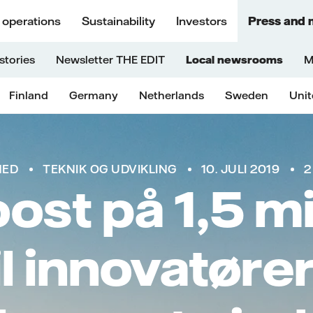
 operations
Sustainability
Investors
Press and 
stories
Newsletter THE EDIT
Local newsrooms
M
Finland
Germany
Netherlands
Sweden
Uni
HED
TEKNIK OG UDVIKLING
10. JULI 2019
2
ost på 1,5 mi
l innovatøre