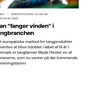
HED
BÆREDYGTIGHED OG MILJØ
 AUGUST 2025
an "fanger vinden" i
angbranchen
t europæiske marked for tangprodukter
ventes at blive tidoblet i løbet af få år. I
nmark er tangfarmer Mads Hecter en af
onererne, som nu venter på det kommende
rretningsboom.