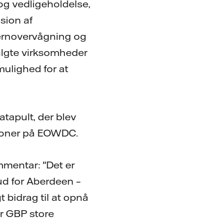
og vedligeholdelse,
sion af
jernovervågning og
valgte virksomheder
ulighed for at
tapult, der blev
ationer på EOWDC.
mentar: "Det er
ud for Aberdeen –
t bidrag til at opnå
er GBP store