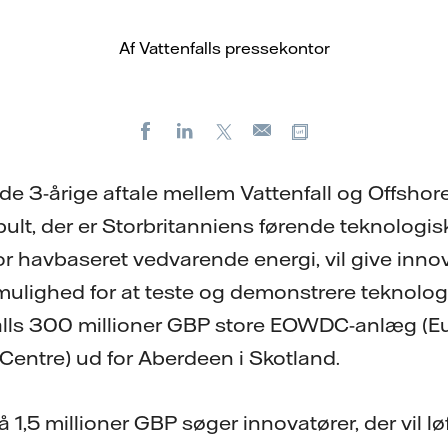
Af Vattenfalls pressekontor
Facebook
LinkedIn
X
Kopier URL
E-
mail
e 3-årige aftale mellem Vattenfall og Offsho
ult, der er Storbritanniens førende teknologis
r havbaseret vedvarende energi, vil give innov
lighed for at teste og demonstrere teknologi
falls 300 millioner GBP store EOWDC-anlæg (E
entre) ud for Aberdeen i Skotland.
1,5 millioner GBP søger innovatører, der vil l