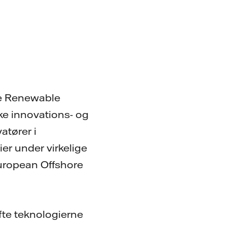
re Renewable
ke innovations- og
atører i
er under virkelige
uropean Offshore
øfte teknologierne