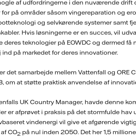
 nogle af udfordringerne i den nuværende drift 
 for på områder såsom vingereparation og ero
obotteknologi og selvkørende systemer samt f
skabler. Hvis løsningerne er en succes, vil ud
 deres teknologier på EOWDC og dermed få m
j ind på markedet for deres innovationer.
 det samarbejde mellem Vattenfall og ORE Ca
18, om at støtte praktisk anvendelse af innov
tenfalls UK Country Manager, havde denne kom
er er afprøvet i praksis på det stormfulde hav 
baseret vindenergi vil give et afgørende vigtig
 af CO
på nul inden 2050. Det her 1,5 million
2