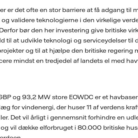
r er det ofte en stor barriere at få adgang til 
og validere teknologierne i den virkelige verd
Derfor bør den her investering give britiske v
old til at udvikle teknologi og serviceydelser til
ojekter og til at hjælpe den britiske regering
ere mindst en tredjedel af landets el med ha
 GBP og 93,2 MW store EOWDC er et havbasere
g for vindenergi, der huser 11 af verdens kraf
er. Det vil årligt i gennemsnit forhindre en ud
og vil dække elforbruget i 80.000 britiske hu
berdeen.