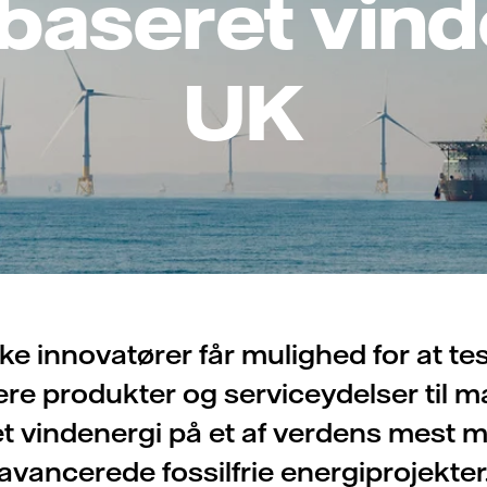
baseret vind
UK
ske innovatører får mulighed for at te
e produkter og serviceydelser til m
t vindenergi på et af verdens mest 
avancerede fossilfrie energiprojekter