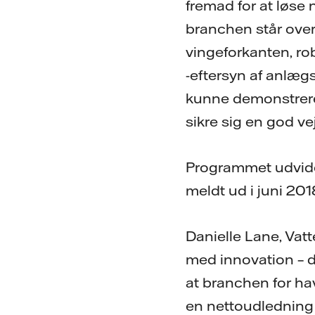
fremad for at løse
branchen står over
vingeforkanten, r
-eftersyn af anlæg
kunne demonstrere
sikre sig en god ve
Programmet udvider
meldt ud i juni 20
Danielle Lane, Vat
med innovation – d
at branchen for hav
en nettoudledning