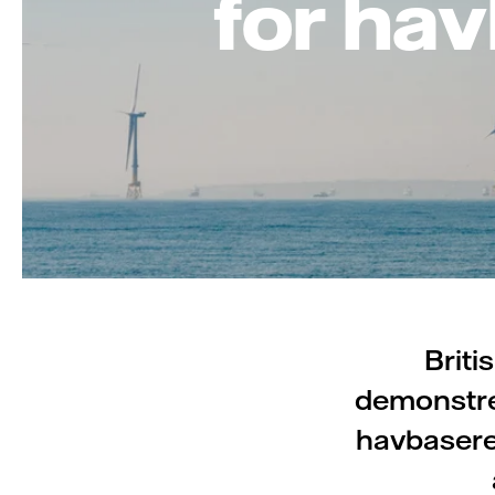
for hav
Briti
demonstrer
havbasere