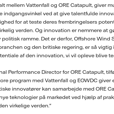
alt mellem Vattenfall og ORE Catapult, giver mu
e indgangsvinkel ved at give talentfulde innov
ghed for at teste deres frembringelsers potent
virkelig verden. Og innovation er nemmere at 
v politisk ramme. Det er derfor, Offshore Wind 
ranchen og den britiske regering, er så vigtig i 
entiale af den innovation, vi vil opleve blive 
onal Performance Director for ORE Catapult, tilf
 store program med Vattenfall og EOWDC giver
ritiske innovatører kan samarbejde med ORE Ca
 nye teknologier på markedet ved hjælp af prakt
 den virkelige verden."