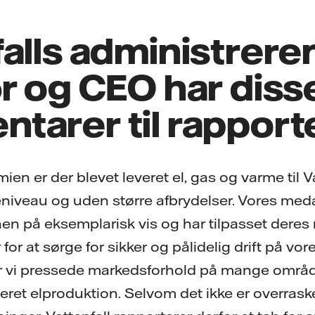
falls administrer
r og CEO har diss
tarer til rapport
ien er der blevet leveret el, gas og varme til V
eniveau og uden større afbrydelser. Vores med
nen på eksemplarisk vis og har tilpasset deres
 for at sørge for sikker og pålidelig drift på vo
 vi pressede markedsforhold på mange områder
aseret elproduktion. Selvom det ikke er overrask