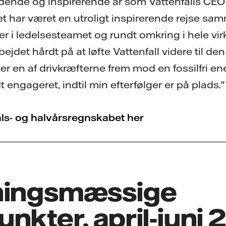
nde og inspirerende år som Vattenfalls CEO h
Det har været en utroligt inspirerende rejse s
r i ledelsesteamet og rundt omkring i hele v
ejdet hårdt på at løfte Vattenfall videre til d
l er en af drivkræfterne frem mod en fossilfri en
dt engageret, indtil min efterfølger er på plads."
als- og halvårsregnskabet her
ningsmæssige
nkter, april-juni