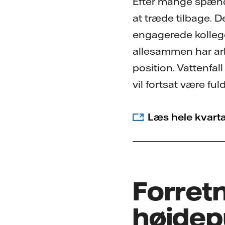
Efter mange spænde
at træde tilbage. 
engagerede kollege
allesammen har arb
position. Vattenfal
vil fortsat være ful
Læs hele kvart
Forret
højdepu