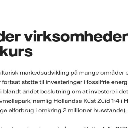
ader virksomhede
 kurs
ultarisk markedsudvikling på mange områder e
 fortsat støtte til investeringer i fossilfrie energ
vi blandt andet beslutning om at investere i det,
vmøllepark, nemlig Hollandse Kust Zuid 1-4 i H
lige elforbrug i omkring 2 millioner husstande).