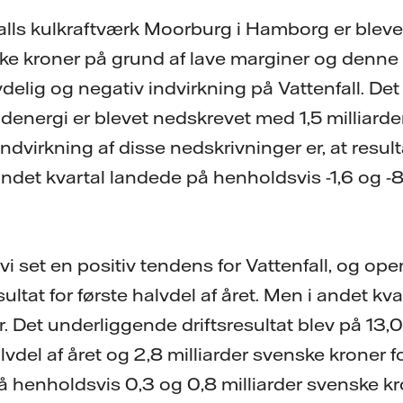
alls kulkraftværk Moorburg i Hamborg er blev
nske kroner på grund af lave marginer og denn
delig og negativ indvirkning på Vattenfall. Det b
denergi er blevet nedskrevet med 1,5 milliarde
virkning af disse nedskrivninger er, at resulta
andet kvartal landede på henholdsvis -1,6 og -8,
vi set en positiv tendens for Vattenfall, og oper
esultat for første halvdel af året. Men i andet kva
er. Det underliggende driftsresultat blev på 13,
lvdel af året og 2,8 milliarder svenske kroner f
å henholdsvis 0,3 og 0,8 milliarder svenske kr