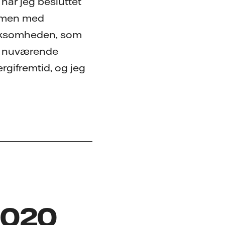
ar jeg besluttet
ammen med
irksomheden, som
en nuværende
ergifremtid, og jeg
 2020