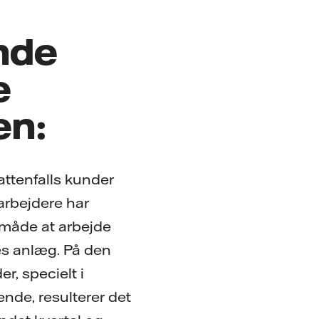
ende
e
en:
attenfalls kunder
arbejdere har
 måde at arbejde
res anlæg. På den
, specielt i
ende, resulterer det