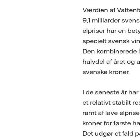
Værdien af Vattenf
9,1 milliarder sve
elpriser har en bety
specielt svensk vin
Den kombinerede ind
halvdel af året og 
svenske kroner.
I de seneste år har 
et relativt stabilt r
ramt af lave elpris
kroner for første ha
Det udgør et fald p