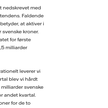
et nedskrevet med
e tendens. Faldende
etyder, at aktiver i
r svenske kroner.
tet for første
5 milliarder
ationelt leverer vi
rtal blev vi hårdt
0 milliarder svenske
or andet kvartal.
oner for de to