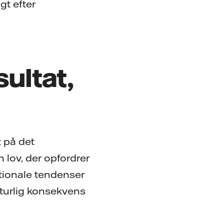
gt efter
ultat,
t på det
 lov, der opfordrer
ationale tendenser
aturlig konsekvens