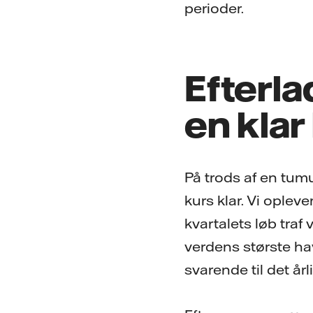
perioder.
Efterl
en klar
På trods af en tum
kurs klar. Vi oplever
kvartalets løb traf 
verdens største ha
svarende til det år