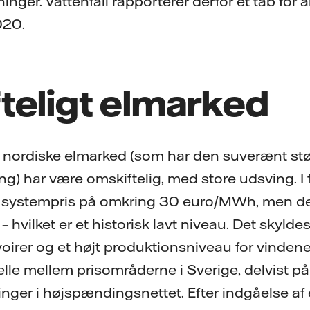
ninger. Vattenfall rapporterer derfor et tab for 
020.
teligt elmarked
 nordiske elmarked (som har den suverænt stø
ing) har være omskiftelig, med store udsving. I 
e systempris på omkring 30 euro/MWh, men den f
hvilket er et historisk lavt niveau. Det skyld
ervoirer og et højt produktionsniveau for vindene
elle mellem prisområderne i Sverige, delvist på
inger i højspændingsnettet. Efter indgåelse af