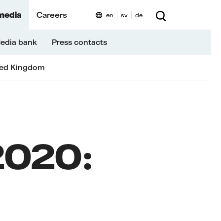
media
Careers
en
sv
de
edia bank
Press contacts
ted Kingdom
 2020: