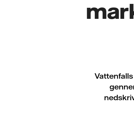
mar
Vattenfalls
gennem
nedskriv