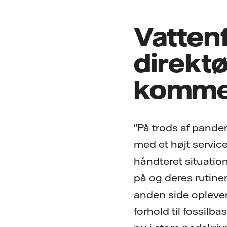
Vatten
direktø
kommen
"På trods af pandem
med et højt servic
håndteret situatio
på og deres rutiner
anden side oplever
forhold til fossilb