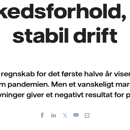
kedsforhold,
stabil drift
 regnskab for det første halve år viser 
 pandemien. Men et vanskeligt ma
ninger giver et negativt resultat for 
Facebook
LinkedIn
X
Kopier URL
E-
mail