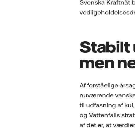
Svenska Kraftnät bl
vedligeholdelsesdri
Stabilt
men ne
Af forståelige årsa
nuværende vanskeli
til udfasning af ku
og Vattenfalls str
af det er, at værdie