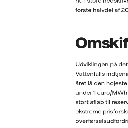
nu i store nedskriv
første halvdel af 2
Omskif
Udviklingen på det
Vattenfalls indtjen
året lå den højest
under 1 euro/MWh – 
stort afløb til res
ekstreme prisforsk
overførselsudfordr