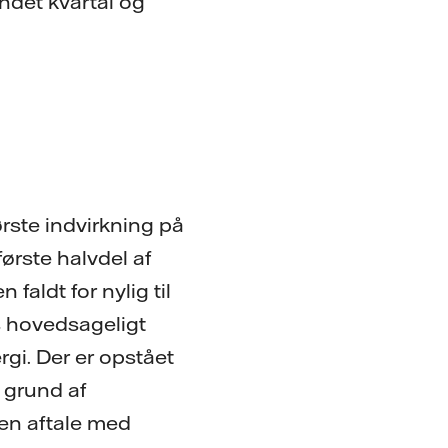
andet kvartal og
rste indvirkning på
første halvdel af
aldt for nylig til
es hovedsageligt
rgi. Der er opstået
 grund af
 en aftale med