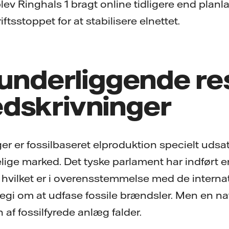
ev Ringhals 1 bragt online tidligere end planla
ftsstoppet for at stabilisere elnettet.
 underliggende res
dskrivninger
ger er fossilbaseret elproduktion specielt udsa
ge marked. Det tyske parlament har indført en
l, hvilket er i overensstemmelse med de intern
ategi om at udfase fossile brændsler. Men en n
n af fossilfyrede anlæg falder.