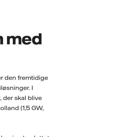
n med
r den fremtidige
iløsninger. I
 der skal blive
olland (1,5 GW,