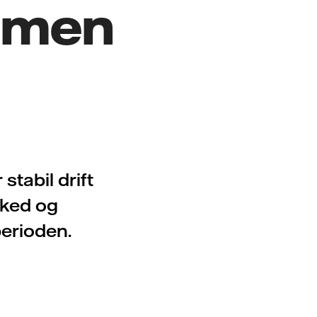
 men
stabil drift
rked og
perioden.