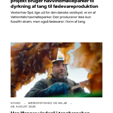
projekt bruger havvindmølleparker til
dyrkning af tang til fødevareproduktion
Vesterhav Syd, lige ud for den danske vestkyst, er en af
Vattenfalls havmølleparker. Den producerer ikke kun
fossilfri strøm, men også fødevarer i form af tang.
NYHED
BÆREDYGTIGHED OG MILJØ
08. AUGUST 2025