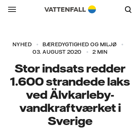
Skift til indhold
Gå til hovednavigation
Gå til sidefod
Gå til hovednavigation
NYHED
BÆREDYGTIGHED OG MILJØ
03. AUGUST 2020
2 MIN
Stor indsats redder
1.600 strandede laks
ved Älvkarleby-
vandkraftværket i
Sverige