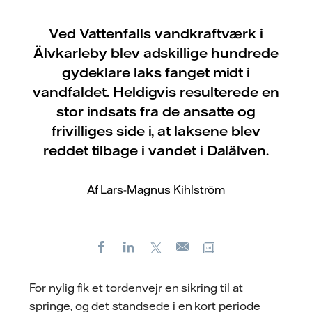
Ved Vattenfalls vandkraftværk i
Älvkarleby blev adskillige hundrede
gydeklare laks fanget midt i
vandfaldet. Heldigvis resulterede en
stor indsats fra de ansatte og
frivilliges side i, at laksene blev
reddet tilbage i vandet i Dalälven.
Af Lars-Magnus Kihlström
Facebook
LinkedIn
X
Kopier URL
E-
mail
For nylig fik et tordenvejr en sikring til at
springe, og det standsede i en kort periode