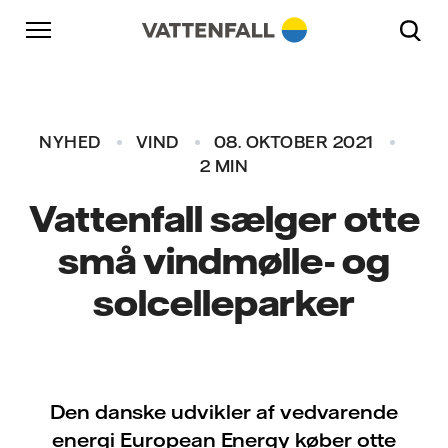
Skift til indhold
Gå til hovednavigation
Gå til sidefod
Gå til hovednavigation
NYHED
VIND
08. OKTOBER 2021
2 MIN
Vattenfall sælger otte
små vindmølle- og
solcelleparker
Den danske udvikler af vedvarende
energi European Energy køber otte