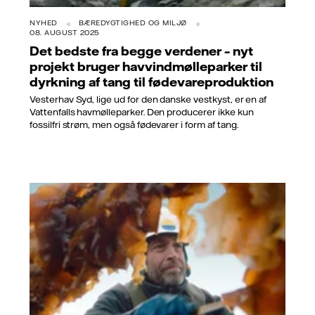
NYHED
BÆREDYGTIGHED OG MILJØ
08. AUGUST 2025
Det bedste fra begge verdener – nyt
projekt bruger havvindmølleparker til
dyrkning af tang til fødevareproduktion
Vesterhav Syd, lige ud for den danske vestkyst, er en af
Vattenfalls havmølleparker. Den producerer ikke kun
fossilfri strøm, men også fødevarer i form af tang.