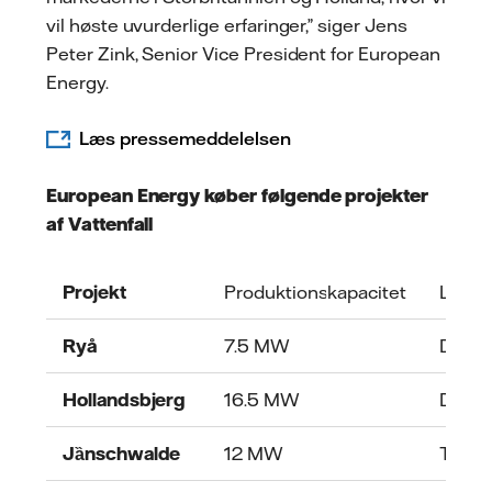
vil høste uvurderlige erfaringer,” siger Jens
Peter Zink, Senior Vice President for European
Energy.
Læs pressemeddelelsen
European Energy køber følgende projekter
af Vattenfall
Projekt
Produktionskapacitet
Land
Ryå
7.5 MW
Danm
Hollandsbjerg
16.5 MW
Danm
Jȁnschwalde
12 MW
Tyskl