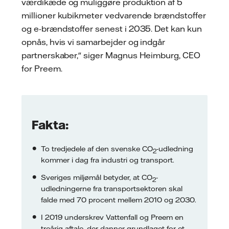
værdikæde og muliggøre produktion af 5
millioner kubikmeter vedvarende brændstoffer
og e-brændstoffer senest i 2035. Det kan kun
opnås, hvis vi samarbejder og indgår
partnerskaber," siger Magnus Heimburg, CEO
for Preem.
Fakta:
To tredjedele af den svenske CO
-udledning
2
kommer i dag fra industri og transport.
Sveriges miljømål betyder, at CO
-
2
udledningerne fra transportsektoren skal
falde med 70 procent mellem 2010 og 2030.
I 2019 underskrev Vattenfall og Preem en
treårig aftale, der danner grundlaget for et