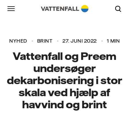
Skift til indhold
Gå til hovednavigation
Gå til sidefod
Gå til hovednavigation
NYHED
BRINT
27. JUNI 2022
1 MIN
Vattenfall og Preem
undersøger
dekarbonisering i stor
skala ved hjælp af
havvind og brint