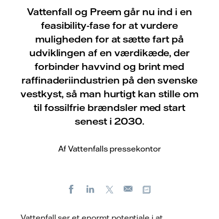
Vattenfall og Preem går nu ind i en
feasibility-fase for at vurdere
muligheden for at sætte fart på
udviklingen af en værdikæde, der
forbinder havvind og brint med
raffinaderiindustrien på den svenske
vestkyst, så man hurtigt kan stille om
til fossilfrie brændsler med start
senest i 2030.
Af Vattenfalls pressekontor
Facebook
LinkedIn
X
Kopier URL
E-
mail
Vattenfall ser et enormt potentiale i at