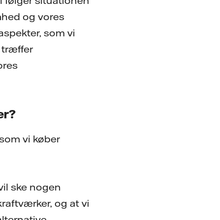
i følger situationen
mhed og vores
spekter, som vi
træffer
ores
er?
 som vi køber
 vil ske nogen
raftværker, og at vi
alternative