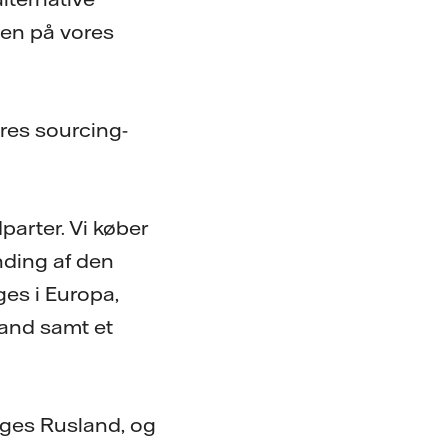
nen på vores
vores sourcing-
arter. Vi køber
ding af den
ges i Europa,
and samt et
ægges Rusland, og