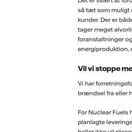
Det er svært at for
så tæt som muligt 
kunder. Der er bå
tager meget alvorli
foranstaltninger og 
energiproduktion, d
Vil vi stoppe 
Vi har forretnings
brændsel fra eller
For Nuclear Fuels ha
planlagte leveringe
heller ikke vil plac