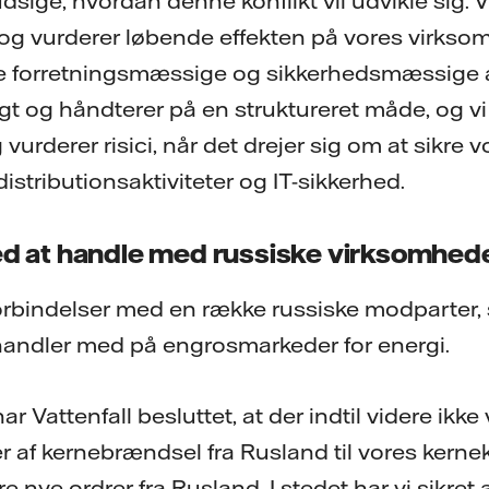
udsige, hvordan denne konflikt vil udvikle sig. V
og vurderer løbende effekten på vores virkso
de forretningsmæssige og sikkerhedsmæssige a
gt og håndterer på en struktureret måde, og vi 
vurderer risici, når det drejer sig om at sikre v
istributionsaktiviteter og IT-sikkerhed.
med at handle med russiske virksomhed
forbindelser med en række russiske modparter,
 handler med på engrosmarkeder for energi.
r Vattenfall besluttet, at der indtil videre ikke
r af kernebrændsel fra Rusland til vores kernek
ere nye ordrer fra Rusland. I stedet har vi sikret 