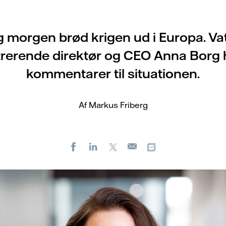
 morgen brød krigen ud i Europa. Vat
rerende direktør og CEO Anna Borg 
kommentarer til situationen.
Af Markus Friberg
Facebook
LinkedIn
X
Kopier URL
E-
mail