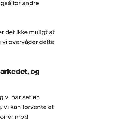
også for andre
r det ikke muligt at
 vi overvåger dette
arkedet, og
 vi har set en
 Vi kan forvente et
tioner mod