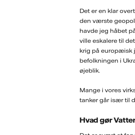
Det er en klar over
den værste geopoli
havde jeg håbet på,
ville eskalere til 
krig på europæisk j
befolkningen i Ukr
øjeblik.
Mange i vores virk
tanker går især til 
Hvad gør Vatten