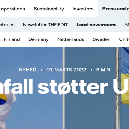
 operations
Sustainability
Investors
Press and 
stories
Newsletter THE EDIT
Local newsrooms
M
Finland
Germany
Netherlands
Sweden
Uni
NYHED
01. MARTS 2022
3 MIN
fall støtter 