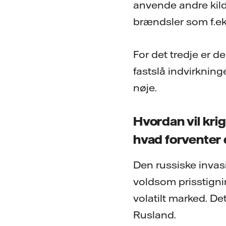
anvende andre kilde
brændsler som f.eks
For det tredje er d
fastslå indvirknin
nøje.
Hvordan vil kri
hvad forventer
Den russiske invas
voldsom prisstigni
volatilt marked. D
Rusland.