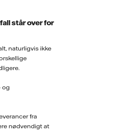
all står over for
t, naturligvis ikke
orskellige
ligere.
- og
leverancer fra
ære nødvendigt at