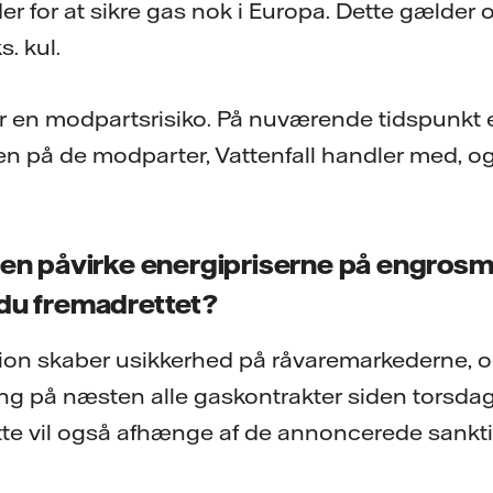
r for at sikre gas nok i Europa. Dette gælder 
. kul.
er en modpartsrisiko. På nuværende tidspunkt e
gen på de modparter, Vattenfall handler med, og
gen påvirke energipriserne på engrosm
 du fremadrettet?
ion skaber usikkerhed på råvaremarkederne, og
ng på næsten alle gaskontrakter siden torsdag.
ette vil også afhænge af de annoncerede sank