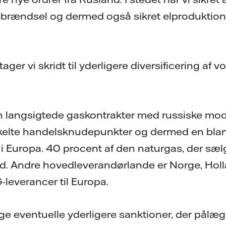
ebrændsel og dermed også sikret elproduktio
ager vi skridt til yderligere diversificering af 
en langsigtede gaskontrakter med russiske modp
kelte handelsknudepunkter og dermed en blan
i Europa. 40 procent af den naturgas, der sæl
d. Andre hovedleverandørlande er Norge, Holl
-leverancer til Europa.
følge eventuelle yderligere sanktioner, der pål