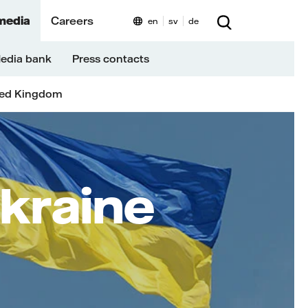
media
Careers
en
sv
de
edia bank
Press contacts
ted Kingdom
Ukraine