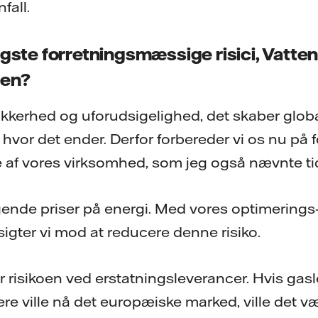
fall.
gste forretningsmæssige risici, Vattenf
gen?
kkerhed og uforudsigelighed, det skaber global
, hvor det ender. Derfor forbereder vi os nu på f
le af vores virksomhed, som jeg også nævnte tid
tigende priser på energi. Med vores optimerings
sigter vi mod at reducere denne risiko.
r risikoen ved erstatningsleverancer. Hvis gas
re ville nå det europæiske marked, ville det v