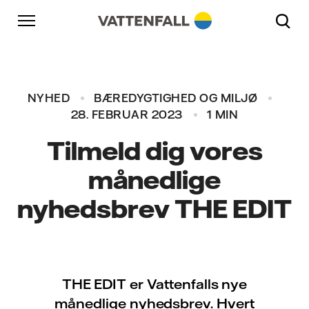
Skift til indhold
Gå til hovednavigation
Gå til sidefod
Gå til hovednavigation
NYHED
BÆREDYGTIGHED OG MILJØ
28. FEBRUAR 2023
1 MIN
Tilmeld dig vores
månedlige
nyhedsbrev THE EDIT
THE EDIT er Vattenfalls nye
månedlige nyhedsbrev. Hvert