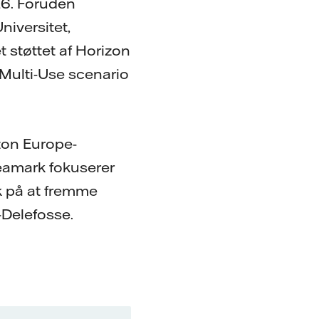
26. Foruden
niversitet,
 støttet af Horizon
Multi-Use scenario
zon Europe-
Seamark fokuserer
k på at fremme
-Delefosse.