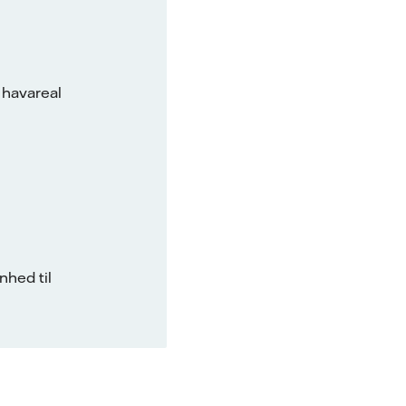
 havareal
hed til