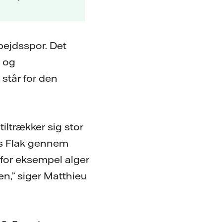
rbejdsspor. Det
n og
står for den
iltrækker sig stor
ers Flak gennem
for eksempel alger
en,” siger Matthieu