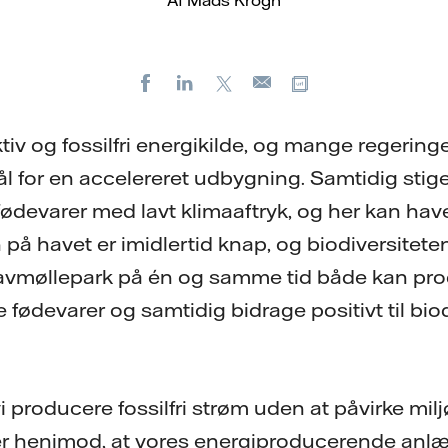
Af Mads Krogh
Facebook
LinkedIn
X
Kopier URL
E-
mail
tiv og fossilfri energikilde, og mange regering
ål for en accelereret udbygning. Samtidig stig
fødevarer med lavt klimaaftryk, og her kan hav
på havet er imidlertid knap, og biodiversiteten
avmøllepark på én og samme tid både kan prod
fødevarer og samtidig bidrage positivt til biod
vi producere fossilfri strøm uden at påvirke mil
der henimod, at vores energiproducerende an