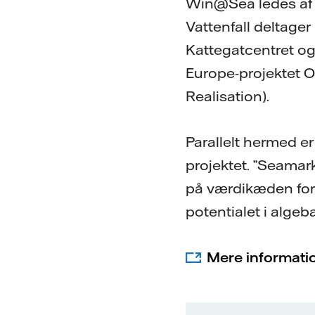
Win@Sea ledes af 
Vattenfall deltage
Kattegatcentret og
Europe-projektet 
Realisation).
Parallelt hermed e
projektet. ”Seamar
på værdikæden for
potentialet i algeb
Mere informati