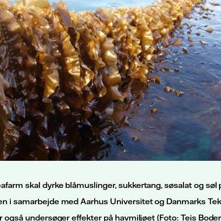
farm skal dyrke blåmuslinger, sukkertang, søsalat og søl på
en i samarbejde med Aarhus Universitet og Danmarks Tek
er også undersøger effekter på havmiljøet (Foto: Teis Boder