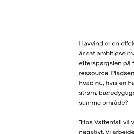
Havvind er en effek
år sat ambitiøse m
efterspørgslen på 
ressource. Pladsen 
hvad nu, hvis en h
strøm, bæredygtige 
samme område?
”Hos Vattenfall vil 
negativt. Vi arbej