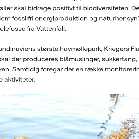
er skal bidrage positivt til biodiversiteten. De
lem fossilfri energiproduktion og naturhensyn”
lefosse fra Vattenfall.
Skandinaviens største havmøllepark, Kriegers Flak
 skal der produceres blåmuslinger, sukkertang, 
rken. Samtidig foregår der en række monitoreri
aktiviteter.