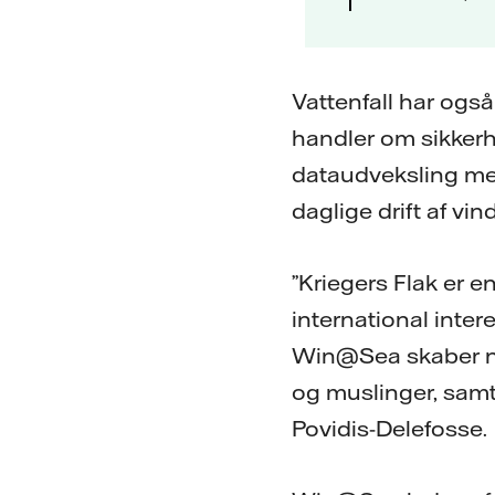
Vattenfall har også 
handler om sikkerh
dataudveksling mel
daglige drift af vi
”Kriegers Flak er e
international inter
Win@Sea skaber ny
og muslinger, samti
Povidis-Delefosse