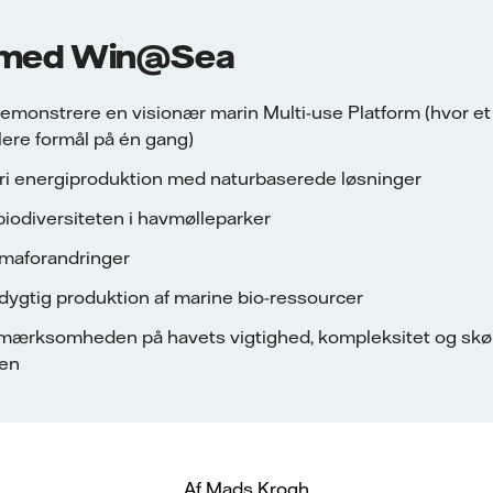
 med Win@Sea
emonstrere en visionær marin Multi-use Platform (hvor et
flere formål på én gang)
fri energiproduktion med naturbaserede løsninger
iodiversiteten i havmølleparker
imaforandringer
dygtig produktion af marine bio-ressourcer
ærksomheden på havets vigtighed, kompleksitet og skøn
den
Af Mads Krogh