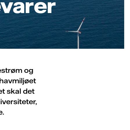
varer
estrøm og
havmiljøet
t skal det
ersiteter,
e.