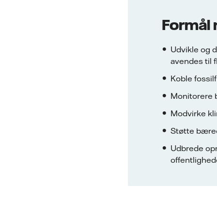
Formål
Udvikle og d
avendes til 
Koble fossil
Monitorere b
Modvirke kl
Støtte bære
Udbrede opm
offentlighe