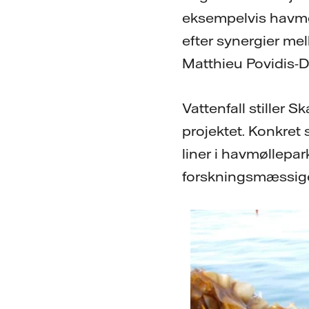
eksempelvis havmøll
efter synergier mel
Matthieu Povidis-De
Vattenfall stiller 
projektet. Konkret
liner i havmøllepa
forskningsmæssige 
Foto: Teis Boderskov