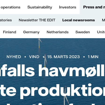
 operations
Sustainability
Investors
Press and 
stories
Newsletter THE EDIT
Local newsrooms
M
Finland
Germany
Netherlands
Sweden
Uni
NYHED
VIND
15. MARTS 2023
1 MIN
falls havmøll
te produktio