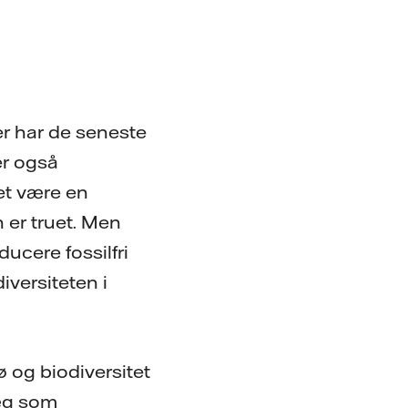
er har de seneste
er også
et være en
 er truet. Men
ucere fossilfri
iversiteten i
jø og biodiversitet
læg som