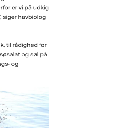
rfor er vi på udkig
, siger havbiolog
, til rådighed for
søsalat og søl på
ngs- og