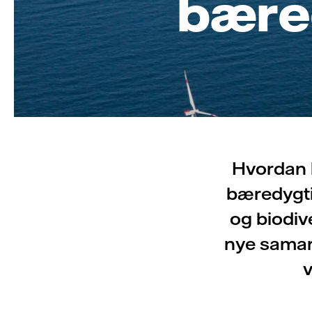
bære
Hvordan 
bæredygti
og biodiv
nye samar
v