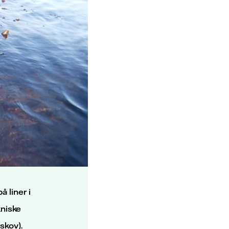
 liner i
niske
skov).