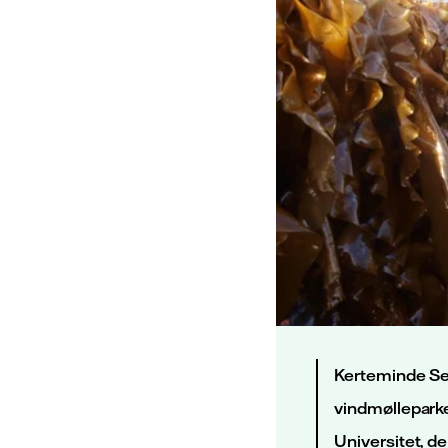
Kerteminde Sea
vindmøllepark
Universitet, d