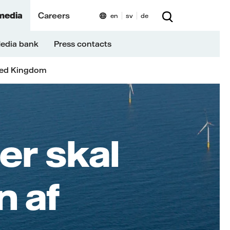
media
Careers
en
sv
de
edia bank
Press contacts
ted Kingdom
er skal
n af