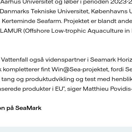
Aarhus Universitet og løber i perioden 2023-
r Danmarks Tekniske Universitet, Københavns U
 Kerteminde Seafarm. Projektet er blandt andet
OLAMUR (Offshore Low-trophic Aquaculture in 
r Vattenfall også videnspartner i Seamark Hori
k kompletterer fint Win@Sea-projektet, fordi 
 tang og produktudvikling og test med henbli
aserede produkter i EU”, siger Matthieu Povidis
on på SeaMark