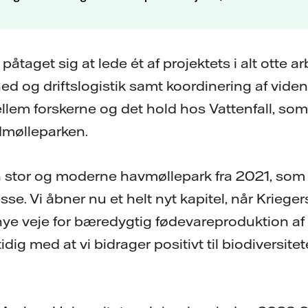
påtaget sig at lede ét af projektets i alt otte a
ed og driftslogistik samt koordinering af vide
lem forskerne og det hold hos Vattenfall, som 
ndmølleparken.
n stor og moderne havmøllepark fra 2021, som t
esse. Vi åbner nu et helt nyt kapitel, når Krieg
e veje for bæredygtig fødevareproduktion af 
dig med at vi bidrager positivt til biodiversitet
.