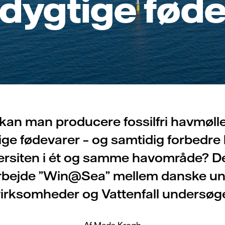
dygtige føde
kan man producere fossilfri havmøll
ge fødevarer – og samtidig forbedre 
ersiten i ét og samme havområde? De
bejde ”Win@Sea” mellem danske univ
irksomheder og Vattenfall undersøg